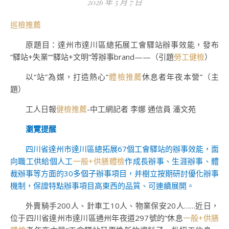
2026 年 5 月 7 日
巡檢推薦
原題目：達州市達川區總拓展工會驛站辦事效能，發布
“驛站+失業”“驛站+文明”等辦事brand——（引題
勞工健檢
）
以“站”為媒，打造熱心“
體檢推薦
休息者年夜本營”（主
題）
工人日報
健檢推薦
-中工網記者 李娜 通信員 潘文苑
瀏覽提醒
四川省達州市達川區總拓展67個工會驛站的辦事效能，面
向職工供給個人工
一般+供膳體檢
作成長辦事、生涯辦事、體
裁辦事等方面的30多個子辦事項目，并樹立按期研討優化辦事
機制，保證特點辦事項目高東西的品質、可連續展開。
外賣騎手200人、針車工10人、物業保安20人……近日，
位于四川省達州市達川區通州年夜道297號的“休息
一般+供膳