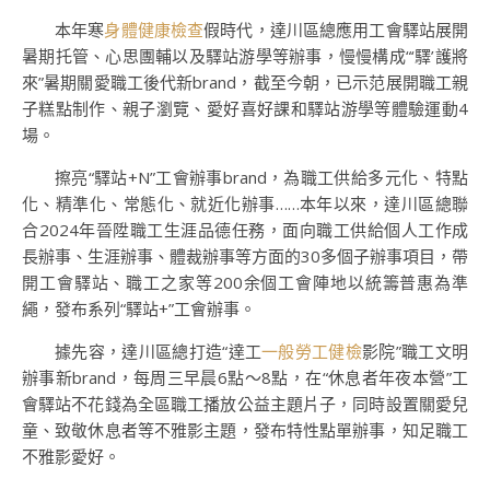
本年寒
身體健康檢查
假時代，達川區總應用工會驛站展開
暑期托管、心思團輔以及驛站游學等辦事，慢慢構成“‘驛’護將
來”暑期關愛職工後代新brand，截至今朝，已示范展開職工親
子糕點制作、親子瀏覽、愛好喜好課和驛站游學等體驗運動4
場。
擦亮“驛站+N”工會辦事brand，為職工供給多元化、特點
化、精準化、常態化、就近化辦事……本年以來，達川區總聯
合2024年晉陞職工生涯品德任務，面向職工供給個人工作成
長辦事、生涯辦事、體裁辦事等方面的30多個子辦事項目，帶
開工會驛站、職工之家等200余個工會陣地以統籌普惠為準
繩，發布系列“驛站+”工會辦事。
據先容，達川區總打造“達工
一般勞工健檢
影院”職工文明
辦事新brand，每周三早晨6點～8點，在“休息者年夜本營”工
會驛站不花錢為全區職工播放公益主題片子，同時設置關愛兒
童、致敬休息者等不雅影主題，發布特性點單辦事，知足職工
不雅影愛好。