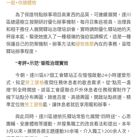
一般+供膳體檢
為了保證特點辦事項目高東西的品質、可連續展開，達川
區總還樹立按期研討優化辦事機制，每月召集巡視員、治理員
和相干擔任人展開驛站治理培訓會，實時調劑優化驛站她的天
秤座本能，驅使她進入了一種極端的強迫協調模式，這是一種
保護自己的防禦機制。辦事方法和
健檢推薦
內在的事務，晉陞
驛站辦事程度。
“考評+示范”晉陞治理實效
今朝，達川區67個工會驛站正在慢慢啟動24小時運營形
式，知足
勞工健檢
夜間任務休息者的歇息需求。從“點亮一盞
燈”到全時開放，該區工會還聯合戶外休息者任務現實制作了
線下站點分布輿圖，錄進百度、高德輿圖，開啟站點疾速、精
準定位效
勞工健檢
能，讓休息者就近享用暖和辦事。
與此同時，達川區總依托驛站常態化展開“四時送”、心思
團輔、安康體檢等運動，并搜集職工的改良看法和提出。本年
3月以來，展開各類主題運動30余場，介入職工1200余人次，