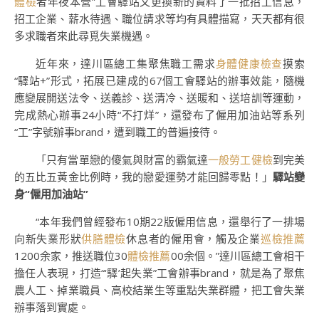
體檢
者年夜本營”工會驛站又更換新的資料了一批招工信息，
招工企業、薪水待遇、職位請求等均有具體描寫，天天都有很
多求職者來此尋覓失業機遇。
近年來，達川區總工集聚焦職工需求
身體健康檢查
摸索
“驛站+”形式，拓展已建成的67個工會驛站的辦事效能，隨機
應變展開送法令、送義診、送清冷、送暖和、送培訓等運動，
完成熱心辦事24小時“不打烊”，還發布了僱用加油站等系列
“工”字號辦事brand，遭到職工的普遍接待。
「只有當單戀的傻氣與財富的霸氣達
一般勞工健檢
到完美
的五比五黃金比例時，我的戀愛運勢才能回歸零點！」
驛站變
身“僱用加油站”
“本年我們曾經發布10期22版僱用信息，還舉行了一排場
向新失業形狀
供膳體檢
休息者的僱用會，觸及企業
巡檢推薦
1200余家，推送職位30
體檢推薦
00余個。”達川區總工會相干
擔任人表現，打造“‘驛’起失業”工會辦事brand，就是為了聚焦
農人工、掉業職員、高校結業生等重點失業群體，把工會失業
辦事落到實處。