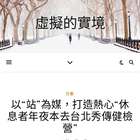
虛擬的實境
分數
以“站”為媒，打造熱心“休
ad
息者年夜本去台北秀傳健檢
0
評
營”
論