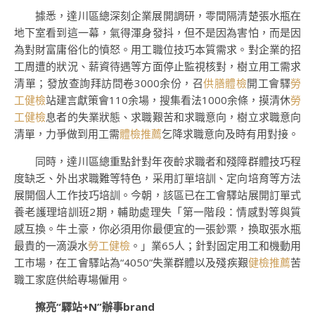
據悉，達川區總深刻企業展開調研，零間隔清楚張水瓶在
地下室看到這一幕，氣得渾身發抖，但不是因為害怕，而是因
為對財富庸俗化的憤怒。用工職位技巧本質需求。對企業的招
工周遭的狀況、薪資待遇等方面停止監視核對，樹立用工需求
清單；發放查詢拜訪問卷3000余份，召
供膳體檢
開工會驛
勞
工健檢
站建言獻策會110余場，搜集看法1000余條，摸清休
勞
工健檢
息者的失業狀態、求職艱苦和求職意向，樹立求職意向
清單，力爭做到用工需
體檢推薦
乞降求職意向及時有用對接。
同時，達川區總重點針對年夜齡求職者和殘障群體技巧程
度缺乏、外出求職難等特色，采用訂單培訓、定向培育等方法
展開個人工作技巧培訓。今朝，該區已在工會驛站展開訂單式
養老護理培訓班2期，輔助處理失「第一階段：情感對等與質
感互換。牛土豪，你必須用你最便宜的一張鈔票，換取張水瓶
最貴的一滴淚水
勞工健檢
。」業65人；針對固定用工和機動用
工市場，在工會驛站為“4050”失業群體以及殘疾艱
健檢推薦
苦
職工家庭供給專場僱用。
擦亮“驛站+N”辦事brand