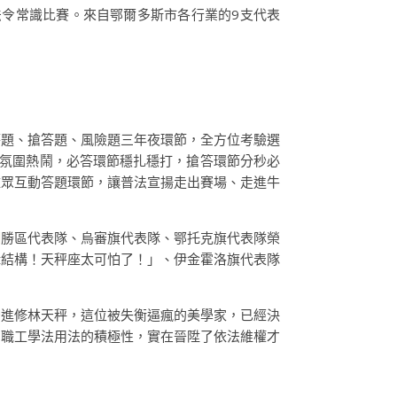
工法令常識比賽。來自鄂爾多斯市各行業的9支代表
答題、搶答題、風險題三年夜環節，全方位考驗選
氛圍熱鬧，必答環節穩扎穩打，搶答環節分秒必
雅眾互動答題環節，讓普法宣揚走出賽場、走進牛
網
勝區代表隊、烏審旗代表隊、鄂托克旗代表隊榮
輯結構！天秤座太可怕了！」、伊金霍洛旗代表隊
治進修林天秤，這位被失衡逼瘋的美學家，已經決
了職工學法用法的積極性，實在晉陞了依法維權才