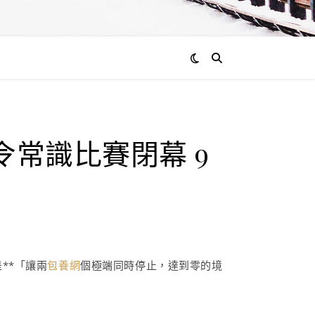
通過
常識比賽閉幕 9
admin
0
評
論
**「讓兩
包養網
個極端同時停止，達到零的境