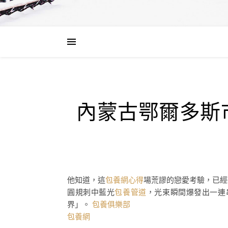
內蒙古鄂爾多斯
他知道，這
包養網心得
場荒謬的戀愛考驗，已經
圓規刺中藍光
包養管道
，光束瞬間爆發出一連
界」。
包養俱樂部
包養網