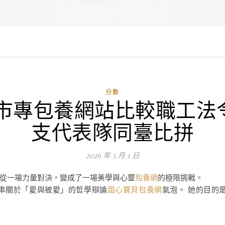
分數
市專包養網站比較職工法令
支代表隊同臺比拼
2026 年 5 月 1 日
從一場力量對決，變成了一場美學與心靈
包養網
的極限挑戰。
串關於「愛與被愛」的哲學辯論
甜心寶貝包養網
氣泡。 她的目的是