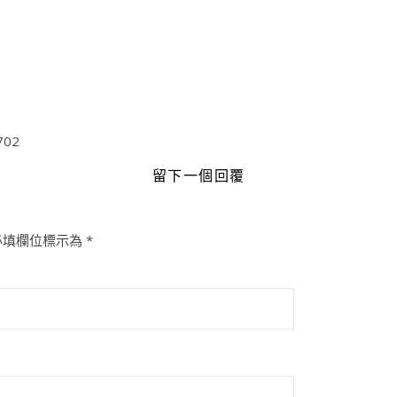
702
留下一個回覆
必填欄位標示為
*