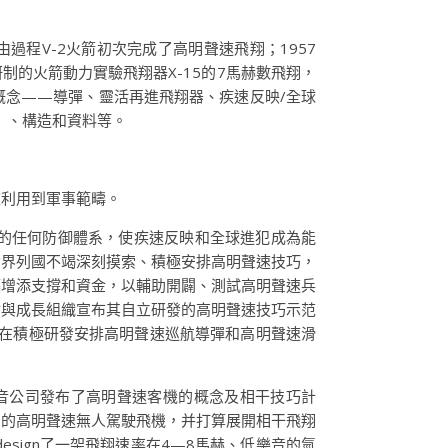
過程V-2火箭初次完成了高明聲速飛翔；1957
制的火箭動力實驗飛翔器X-15的7馬赫數飛翔，
概念——導彈、靈活再進飛翔器、疾速反映/全球
）、構造和資料等。
被利用到軍事範疇。
的任何防御體系，使疾速反映和全球進犯成為能
世界列國不竭深刻摸索、積極安排高明聲速技巧，
幅增添支撐和資金，以輔助開闢、測試高明聲速兵
研討與成長組織宣布其自立研發的高明聲速技巧示范
也在積極研發安排高明聲速巡航導彈和高明聲速滑
波音公司發布了高明聲速客機的概念及相干技巧計
上速率飛翔的高明聲速無人駕駛飛機，并打算展開相干飛翔
design了一架飛翔速率在4—8馬赫、低樂音的氫