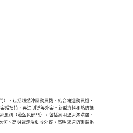
綠色部門），包括超燃沖壓動員機、結合輪迴動員機、
、容錯把持、再進制導等外容。新型資料和熱防護
聲速風洞（淺藍色部門），包括高明聲速鴻溝層、
值模仿、高明聲速活動等外容。高明聲速防御體系