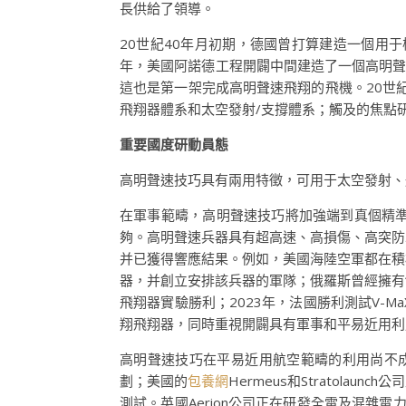
長供給了領導。
20世紀40年月初期，德國曾打算建造一個用于
年，美國阿諾德工程開闢中間建造了一個高明聲速
這也是第一架完成高明聲速飛翔的飛機。20世
飛翔器體系和太空發射/支撐體系；觸及的焦點
重要國度研動員態
高明聲速技巧具有兩用特徵，可用于太空發射、
在軍事範疇，高明聲速技巧將加強端到真個精
夠。高明聲速兵器具有超高速、高損傷、高突防
并已獲得響應結果。例如，美國海陸空軍都在積
器，并創立安排該兵器的軍隊；俄羅斯曾經擁有“
飛翔器實驗勝利；2023年，法國勝利測試V
翔飛翔器，同時重視開闢具有軍事和平易近用利
高明聲速技巧在平易近用航空範疇的利用尚不成
劃；美國的
包養網
Hermeus和Stratol
測試。英國Aerion公司正在研發全電及混雜電力