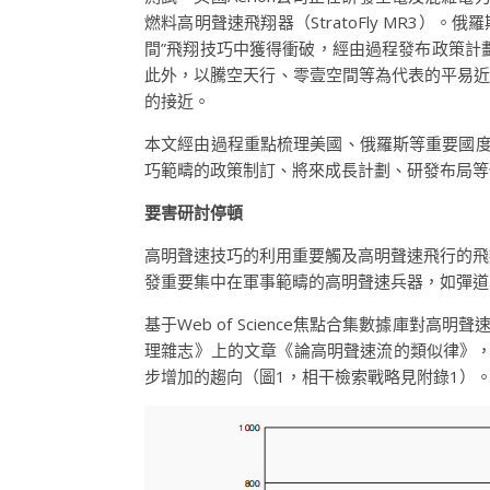
燃料高明聲速飛翔器（StratoFly MR3
間”飛翔技巧中獲得衝破，經由過程發布政策計
此外，以騰空天行、零壹空間等為代表的平易近
的接近。
本文經由過程重點梳理美國、俄羅斯等重要國度
巧範疇的政策制訂、將來成長計劃、研發布局等
要害研討停頓
高明聲速技巧的利用重要觸及高明聲速飛行的飛
發重要集中在軍事範疇的高明聲速兵器，如彈道
基于Web of Science焦點合集數據庫
理雜志》上的文章《論高明聲速流的類似律》，初
步增加的趨向（圖1，相干檢索戰略見附錄1）