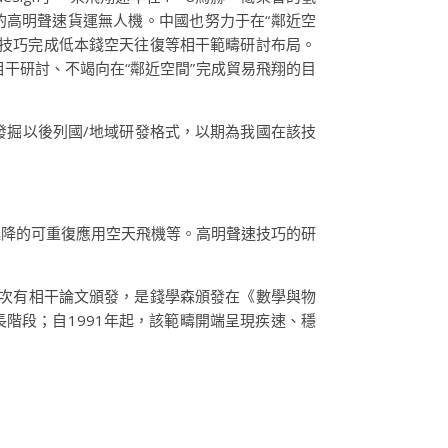
飛翔的高明聲速貨運無人機。中國也努力于在“鄰近空
速技巧完成低本錢空天往復等相干範疇研討布局。
干研討、不竭向在“鄰近空間”完成貿易飛翔的目
發掘以後列國/地域研發格式，以期為我國在該技
起降的可重復應用空天飛機等。高明聲速技巧的研
範疇初次有相干論文頒發，是錢學森頒發在《數學與物
長階段；自1991年起，該範疇開端呈現疾速、穩