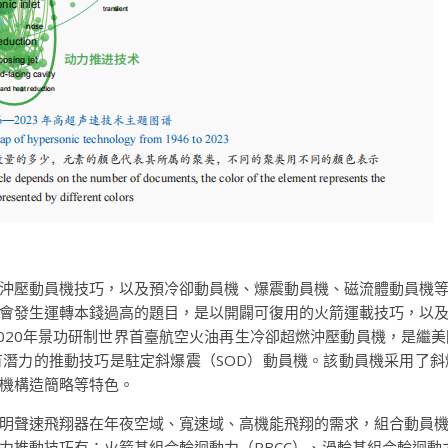
沖壓動員機技巧，以及預冷卻動員機、爆震動員機、磁流體動員機
會發生運轉本錢過高的題目，是以開闢可復用的火箭運載技巧，以
020年景功研制世界首臺航空火油再生冷卻超燃沖壓動員機，是繼
潛力的推動技巧是駐定斜爆震（SOD）動員機。該動員機采用了
機構造簡略等特色。
明聲速飛翔器在年夜空域、寬速域、高機能飛翔的需求，組合動員
推動技巧有：火箭基組合輪迴動力（RBCC）、渦輪基組合輪迴動力