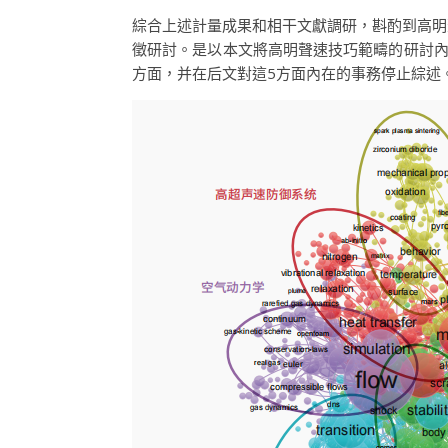
綜合上述計量成果和相干文獻調研，斟酌到高明
徵研討。是以本文將高明聲速技巧範疇的研討內
方面，并在后文對這5方面內在的事務停止綜述