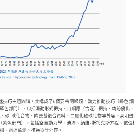
3年高明聲速技巧主題圖譜，共構成了6個要害詞聚類。動力推動技巧（
藍色部門），包括滑動形式把持、自順應（含混）把持、軌跡優化
、碳-碳化合物、陶瓷基復合資料、二硼化硅碳化物等外容。高明
（紫色部門），包括空氣動力學、湍流、納維-斯托克斯方程、數
訊、雷達監測、核兵器等外容。