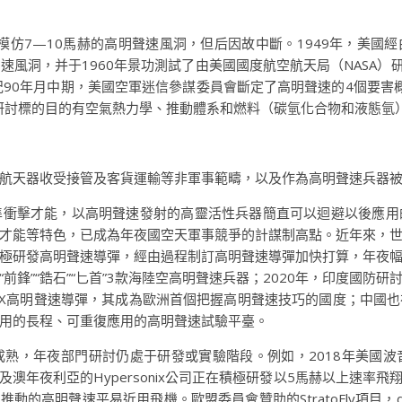
模仿7—10馬赫的高明聲速風洞，但后因故中斷。1949年，美國經由
風洞，并于1960年景功測試了由美國國度航空航天局（NASA）研
紀90年月中期，美國空軍迷信參謀委員會斷定了高明聲速的4個要害
研討標的目的有空氣熱力學、推動體系和燃料（碳氫化合物和液態氫
航天器收受接管及客貨運輸等非軍事範疇，以及作為高明聲速兵器
準衝擊才能，以高明聲速發射的高靈活性兵器簡直可以迴避以後應用
才能等特色，已成為年夜國空天軍事競爭的計謀制高點。近年來，
極研發高明聲速導彈，經由過程制訂高明聲速導彈加快打算，年夜
前鋒”“鋯石”“匕首”3款海陸空高明聲速兵器；2020年，印度國防
-MaX高明聲速導彈，其成為歐洲首個把握高明聲速技巧的國度；中國
用的長程、可重復應用的高明聲速試驗平臺。
熟，年夜部門研討仍處于研發或實驗階段。例如，2018年美國
aunch公司及澳年夜利亞的Hypersonix公司正在積極研發以5馬赫以
推動的高明聲速平易近用飛機。歐盟委員會贊助的StratoFly項目，