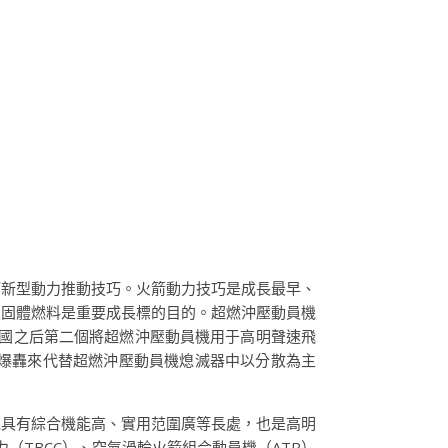
等新型動力推動技巧。火箭動力技巧是成長最早、
及固體燃料是重要成長標的目的。超燃沖壓動員機
美國之后第二個將超燃沖壓動員機用于高明聲速飛
斜爆轟來代替超燃沖壓動員機熄滅器中以分散為主
機具有綜合機能高、實用范圍廣等長處，也是高明
（TBCC）、空氣渦輪火箭組合動員機（ATR）