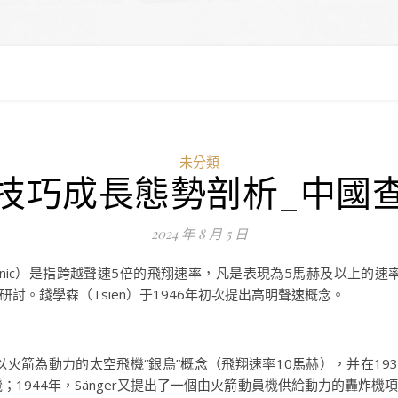
未分類
技巧成長態勢剖析_中國
2024 年 8 月 5 日
rsonic）是指跨越聲速5倍的飛翔速率，凡是表現為5馬赫及以上的
討。錢學森（Tsien）于1946年初次提出高明聲速概念。
、以火箭為動力的太空飛機“銀鳥”概念（飛翔速率10馬赫），并在1
；1944年，Sänger又提出了一個由火箭動員機供給動力的轟炸