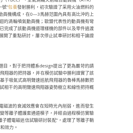
一號”
包養
發射勝利，初次驗證了采用火油燃料的
壓動員機構成，在0—3馬赫范圍內具有高比沖的上
合輪迴的渦輪噴氣動員機；歐盟代表性的動員機有彎
），現已完成了該動員機道理樣機的部件以及零件過渡
範疇展開了重點研討，屢次停止試車研討和相干論證
，對于把持體系design提出了更為嚴苛的請
聲速飛翔器的把持器，并在模仿試驗中勝利證實了該
一種基于吸氣式高明聲速巡航飛翔器的魯棒馬赫數把
測試相干的高明聲速飛翔器姿勢樹立和線性把持概
。
電磁波的衰減效應會在短時光內削弱，進而發生
個時變等離子體護套通道模子，并經由過程模仿實驗
等離子體電磁迷信試驗研討裝配”，處理了等離子鞘
度和效力。