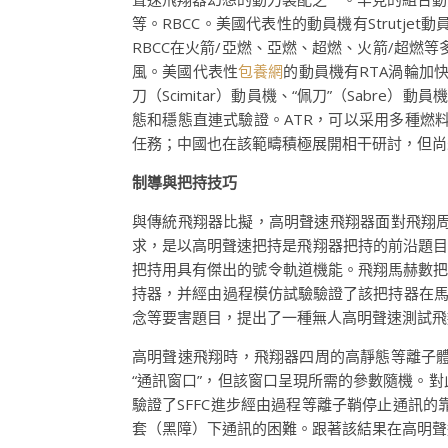
等。RBCC。美國代表性的動員機有Strutjet
RBCC在火箭/亞燃、亞燃、超燃、火箭/超燃
風。美國代表性
包養網
的動員機有RTA渦輪加
刀（Scimitar）動員機、“佩刀”（Sab
態和穩態直連式驗證。ATR，可以采用多種燃料
任務；中國也在該範疇積極展開相干研討，但尚
制導與把持技巧
與傳統飛翔器比擬，高明聲速飛翔器面對飛翔周
求，是以高明聲速把持是飛翔器把持的前沿題目。
把持用具有傑出的號令軌道機能。飛翔馬赫數把持
持器，并經由過程模仿試驗驗證了該把持器在馬
念等要害題目，提出了一種無人高明聲速測試飛翔
高明聲速飛翔時，飛翔器四周的高靜態等離子
“通訊窗口”，但該窗口呈現所需的參數隨機。對
驗證了SFFC進步經由過程等離子鞘停止通訊的
套（黑障）下通訊的困難。跟著該結果在高明聲