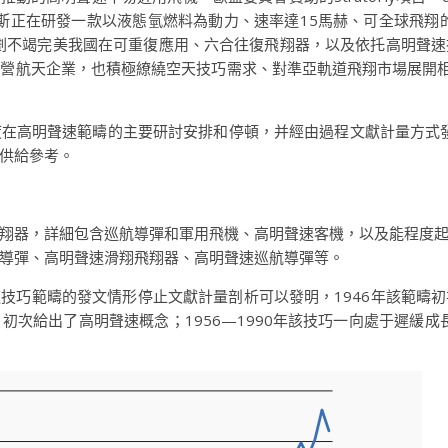
）。俄羅斯正在研發一款以液態氫燃料為動力、速率達15馬赫、可全球
劃不竭完美我國在可重復應用、六合往復飛翔器，以及依托高明聲
營航天企業，也積極繚繞空天技巧需求、對準亞軌道飛翔市場展開相
在高明聲速範疇的主要研討安排和停頓，并經由過程文獻計量方式
供給參考。
翔器，詳細包含巡航導彈和軍用飛機、高明聲速客機，以及能程度
導彈、高明聲速滑翔飛翔器、高明聲速巡航導彈等。
對高明聲速技巧範疇的發文情形停止文獻計量剖析可以發明，1946年該
次給出了高明聲速概念；1956—1990年該技巧一向處于遲緩成
。