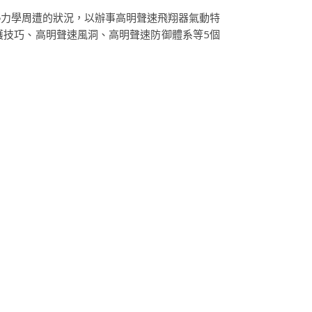
熱力學周遭的狀況，以辦事高明聲速飛翔器氣動特
護技巧、高明聲速風洞、高明聲速防御體系等5個