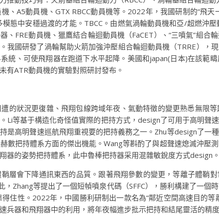
動員機、A5動員機、GTX RBCC動員機等。2022年，我國研制的“飛天
等多模態中安穩過渡的才能。TBCC。由燃氣渦輪動員機和亞/超燃沖
快器、FRE動員機、獵鷹結合輪迴動員機（FaCET）、“三噴氣”組
re）動員機。我國研發了渦輪幫助火箭加強沖壓組合輪迴動員機（TRRE
系統、可使飛翔器在跑道下水平起降。美國和japan(日本)在該
未有ATR動員機的實驗對照研討發布。
遭的狀況更復雜、飛翔包線跨域年夜、氣動特徵的變更熟悉無限等題目
Li等基于構造化奇怪值實際的把持方式，design了可用于高明
是高明聲速巡航飛翔重視要的把持義務之一。Zhu等design了
赫數把持體系方面的傑出機能。Wang等斟酌了與超聲速熄滅沖壓
器的姿勢把持體系，此中魯棒把持器采用混雜敏銳度方式design
體鞘層會下降通訊東西的品質。跟著飛翔參數的變更，等離子體鞘對
此，Zhang等提出了一個短幀噴泉代碼（SFFC），勝利構建了一
靠得住性。2022年，中國勝利研制出一款名為“鄰近空間高速目的
速兵器和飛翔器中的利用，將年夜幅進步批示把持和結尾靈活的精