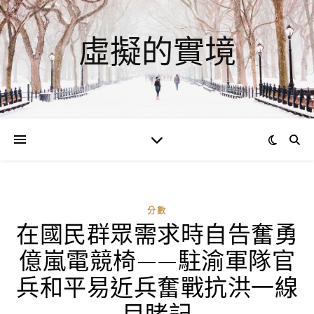
虛擬的實境
分數
在國民群眾需求時自告奮勇
ad
億嵐電競椅——駐渝軍隊官
0
評
兵和平易近兵奮戰抗洪一線
論
目睹記