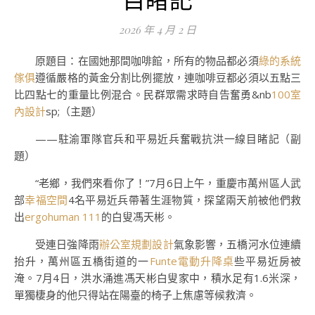
2026 年 4 月 2 日
原題目：在國她那間咖啡館，所有的物品都必須
綠的系統
傢俱
遵循嚴格的黃金分割比例擺放，連咖啡豆都必須以五點三
比四點七的重量比例混合。民群眾需求時自告奮勇&nb
100室
內設計
sp;（主題）
——駐渝軍隊官兵和平易近兵奮戰抗洪一線目睹記（副
題）
“老鄉，我們來看你了！”7月6日上午，重慶市萬州區人武
部
幸福空間
4名平易近兵帶著生涯物質，探望兩天前被他們救
出
ergohuman 111
的白叟馮天彬。
受連日強降雨
辦公室規劃設計
氣象影響，五橋河水位連續
抬升，萬州區五橋街道的一
Funte電動升降桌
些平易近房被
淹。7月4日，洪水涌進馮天彬白叟家中，積水足有1.6米深，
單獨棲身的他只得站在陽臺的椅子上焦慮等候救濟。