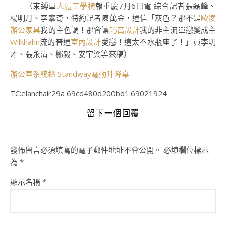
（束縛軍
人體工學椅
報重慶7月6日電 綜合記者張磊峰、
楊明月、李攀奇，特約記者陳萬金，通信「灰色？那不是
歐凌
辦公家具
我的主色調！那會讓
巧寓設計
我的非主流單戀變成主
Wilkhahn
流的普通
室內設計
愛戀！這太不水瓶座了！」員李明
才、張永清、鄒毅、安宇梁等來稿）
辦公室系統櫃
Standway電動升降桌
TC:elanchair29a 69cd480d200bd1.69021924
留下一個回覆
發佈留言必須填寫的電子郵件地址不會公開。
必填欄位標示
為
*
顯示名稱
*