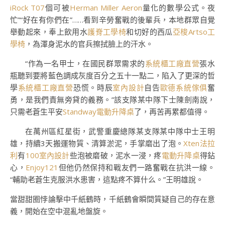
iRock T07
個可被
Herman Miller Aeron
量化的數學公式。夜
忙”“好在有你們在”……看到辛勞奮戰的後輩兵，本地群眾自覺
舉動起來，奉上飲用水
護脊工學椅
和切好的西瓜
亞梭Artso工
學椅
，為渾身泥水的官兵擦拭臉上的汗水。
“作為一名甲士，在國民群眾需求的
系統櫃工廠直營
張水
瓶聽到要將藍色調成灰度百分之五十一點二，陷入了更深的哲
學
系統櫃工廠直營
恐慌。時辰
室內設計
自告
歐德系統傢俱
奮
勇，是我們責無旁貸的義務。”該支隊某中隊下士陳劍南說，
只需老蒼生平安
Standway電動升降桌
了，再苦再累都值得。
在萬州區紅星街，武警重慶總隊某支隊某中隊中士王明
雄，持續3天搬運物質、清算淤泥，手掌磨出了泡。
Xten法拉
利
有
100室內設計
些泡被磨破，泥水一浸，疼
電動升降桌
得鉆
心，
Enjoy121
但他仍然保持和戰友們一路奮戰在抗洪一線。
“輔助老蒼生克服洪水患害，這點疼不算什么。”王明雄說。
當甜甜圈悖論擊中千紙鶴時，千紙鶴會瞬間質疑自己的存在意
義，開始在空中混亂地盤旋。