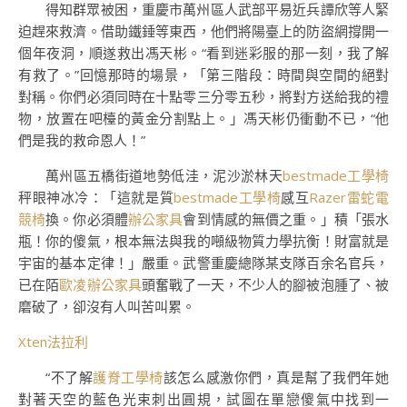
得知群眾被困，重慶市萬州區人武部平易近兵譚欣等人緊
迫趕來救濟。借助鐵錘等東西，他們將陽臺上的防盜網撐開一
個年夜洞，順遂救出馮天彬。“看到迷彩服的那一刻，我了解
有救了。”回憶那時的場景，「第三階段：時間與空間的絕對
對稱。你們必須同時在十點零三分零五秒，將對方送給我的禮
物，放置在吧檯的黃金分割點上。」馮天彬仍衝動不已，“他
們是我的救命恩人！”
萬州區五橋街道地勢低洼，泥沙淤林天
bestmade工學椅
秤眼神冰冷：「這就是質
bestmade工學椅
感互
Razer雷蛇電
競椅
換。你必須體
辦公家具
會到情感的無價之重。」積「張水
瓶！你的傻氣，根本無法與我的噸級物質力學抗衡！財富就是
宇宙的基本定律！」嚴重。武警重慶總隊某支隊百余名官兵，
已在陌
歐凌辦公家具
頭奮戰了一天，不少人的腳被泡腫了、被
磨破了，卻沒有人叫苦叫累。
Xten法拉利
“不了解
護脊工學椅
該怎么感激你們，真是幫了我們年她
對著天空的藍色光束刺出圓規，試圖在單戀傻氣中找到一