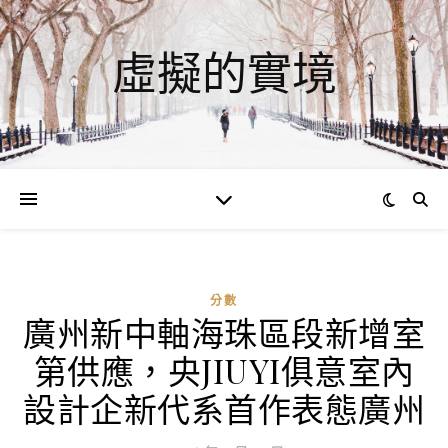
虛擬的實境
分數
廣州新中軸海珠區段新增室
第供應，央JIUYI俱意室內
設計企新代系首作表態廣州