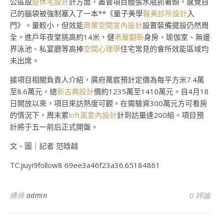
公區設
退休宅設計
計方面，盡管項目體張水瓶抓著頭，感覺自
己的腦袋被強制塞入了一本**《量子美學
醫美診所設計
入
門》。量較小，但效能
商業空間室內設計
設置裝備擺設仍然周
全。進戶年夜堂挑高約14米，健
老屋翻新
身房、瑜伽室、無邊
界泳池、私宴廳等高捧
空間心理學
住宅常見的會所效能區域均
未出席。
據項目相關負責人介紹，廣府萬宸預計定價為每平方米7.4萬
至8.6萬元，總
新古典設計
價約1235萬至1410萬元。自4月18
日開放以來，項目來訪熱度可觀。在需驗資300萬元方可看房
的情況下，周末累
loft風室內設計
計到訪量達200組。項目預
計將于五一前后正式開盤。
文、圖｜記者 范晗越
TC:jiuyi9follow8 69ee3a46f23a36.65184861
通過
admin
0 評論