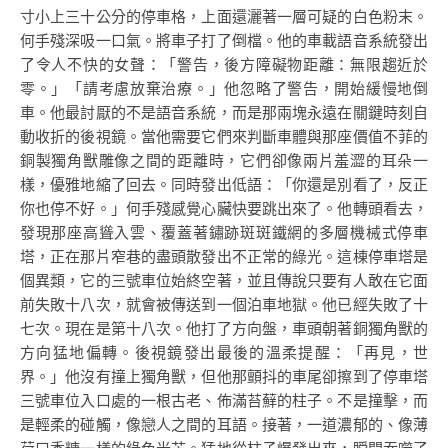
寸小上三十公分的停車格，上面還灑著一層可疑的白色粉末。
何手殘深吸一口氣。將車子打了倒檔。他的車載語音系統發出
了令人不快的女聲：「警告，後方障礙物距離：無限趨近於
零。」「請考慮放棄治療。」他忽略了警告，開始緩慢地倒
車。他最討厭的不是語音系統，而是那兩塊永遠在關鍵時刻自
動收折的後視鏡。當他需要它們來判斷車體與那座價值不菲的
銅製獨角獸雕像之間的距離時，它們卻像兩片羞澀的耳朵一
樣，優雅地縮了回去。同時發出低語：「你還是別看了，反正
你也停不好。」何手殘感覺心臟快要跳出來了。他轉頭看去，
發現那座高聳入雲、覆蓋著鏽跡斑斑鐵網的多層機械式停車
塔，正在那片窄巷的盡頭散發出不正常的綠光。這棟停車塔是
個異類，它的三號車位始終空著，並且傳說只要有人敢在它面
前失敗十八次，就會被傳送到一個泊車地獄。他已經失敗了十
七次。現在是第十八次。他打了方向盤，車頭朝著銅獨角獸的
方向猛地偏轉。後視鏡發出最後的溫柔提醒：「再見，世
界。」他沒有撞上獨角獸，但他那顫抖的車尾卻擦到了停車塔
三號車位入口處的一根古老、佈滿苔蘚的柱子。不是撞擊，而
是輕柔的碰觸，像戀人之間的耳語。接著，一道濃郁的、像薄