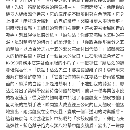
中，正式開始了。一個狂妄的影子佔滿了那扇被撞破的牆門邊
緣，光線一瞬間被極端的酸氣扭曲。一個閃閃發光、像醋罐的
機器人緩緩漂浮進來，它的底座還不斷噴射著白色醋霧。它身
上掛著「醋狂派大勝利」的霓虹燈牌，閃爍得讓人眼睛發疼，
同時發出警報。王醋狂的聲音再次響起，這次帶著金屬回音的
嘲弄，刺耳得像是磨砂紙。「廖沾沾！你那充滿腐敗氣味的蒜
泥，是對醬料學的侮辱！必須淨化！」「你將為你那百分之五
的醬油，以及百分之九十五的邪惡蒜頭付出代價！」醋罐機器
人的頂端裂開，露出了一個巨大的管口，正在聚積藍色光芒。
K-999特務用它穿著燕尾服的小爪子，一把抓住了廖沾沾的褲
腳催促著他。「快點！沾沾先生！那是醋酸離子炮！專門用來
溶解有機發酵物的！」「它會把你的蒜泥在零點一秒內變成無
菌的、純淨的白醋！那是浩劫啊！」「不准動我的蒜泥！」廖
沾沾發出了醬料學家對待信仰般的怒吼。他以一種專業包水餃
的極限速度，從旁邊的麵粉堆中抓起了兩團麵皮。麵皮被他用
氣功般的捏製手法，瞬間擴大成直徑三公尺的巨大麵皮。他猛
地擲出，兩張麵皮在空中交疊，變成一個半透明的防禦護盾。
這就是家傳《沾醬秘笈》中記載的「水餃皮護盾」，薄韌而充
滿彈性。藍色離子炮光束猛烈地擊中麵皮護盾，發出了一聲像