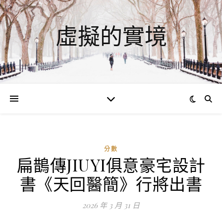
虛擬的實境
分數
扁鵲傳JIUYI俱意豪宅設計
ad
書《天回醫簡》行將出書
0
評
2026 年 3 月 31 日
論