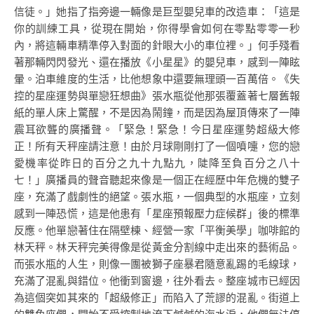
信徒。」她指了指旁邊一輛像是巨型嬰兒車的改造車：「這是
你的訓練工具，從現在開始，你得學會如何在零點零零一秒
內，將這輛車精準停入對面的針眼大小的車位裡。」何手殘看
著那輛閃閃發光、還在播放《小星星》的嬰兒車，感到一陣眩
暈。泊車維度的生活，比他想象中還要無理頭一百萬倍。《失
控的星座運勢與單戀狂想曲》張水瓶從他那張覆蓋著七層舊報
紙的單人床上驚醒，不是因為鬧鐘，而是因為屋頂傳來了一陣
震耳欲聾的廣播聲。「緊急！緊急！今日星座運勢超級大修
正！所有天秤座請注意！由於月球剛剛打了一個噴嚏，您的戀
愛機率從昨日的百分之九十九點九，陡降至負百分之八十
七！」廣播員的聲音聽起來像是一個正在經歷中年危機的雙子
座，充滿了戲劇性的絕望。張水瓶，一個典型的水瓶座，立刻
感到一陣恐慌，這是他患有「星座預報壓力症候群」後的標準
反應。他單戀著住在隔壁棟、經營一家「平衡美學」咖啡館的
林天秤。林天秤完美得像是從黃金分割線中走出來的藝術品。
而張水瓶的人生，則像一團被獅子座暴君隨意亂踢的毛線球，
充滿了混亂與錯位。他衝到窗邊，往外看去。整座城市已經因
為這個突如其來的「超級修正」而陷入了荒謬的混亂。街道上