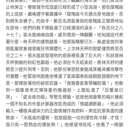
的雙魚座們，開始不受控制地流下鹹鹹的海水淚，他們無法停
止地哭泣，導致城市低窪處已經形成了小型潟湖。那些摩羯座
的上班族，嚴格遵守著廣播中「摩羯座今天適合原地踏步，否
則將失去襪子」的指令。數百名西裝筆挺的摩羯座正整齊地站
在原地，他們的鞋子裡裝滿了已經潮濕的淚水。「負百分之八
十七？」張水瓶喃喃自語，感到胃部一陣翻騰，他知道這代表
著什麼。林天秤的運勢越差，他那股積壓已久、無處安放的單
戀能量就會越發瘋狂地實體化。上次林天秤的戀愛運勢跌至百
分之二十，張水瓶就發現他的廚房裡長滿了巨大的、形狀是林
天秤側臉的粉紅色蘑菇。他必須在今天結束前，將林天秤的運
勢至少提升到零。否則，他那份單戀就會變成某種具備攻擊性
的實體。他緊張地跑進他堆滿了星座圖表和過期甜甜圈的地下
室，那裡放著他的秘密武器。「我需要星象學輔助儀！」他衝
到一個像是老式彈珠臺的機器前，上面貼滿了「巨蟹座已
哭」、「處女座勿碰」等警告標籤。這是他用廢棄的唱片機和
一個不知名的外星計算器改造而成的「情感調節器」。他必須
輸入一種極具感染力的正面情緒作為燃料，來抵抗那負面的運
勢波。「水瓶座的優勢，就是超脫一切的理性與冷靜…才怪！
我只有一腔熱血的傻氣啊！」他絕望地低吼。他看了一眼腳