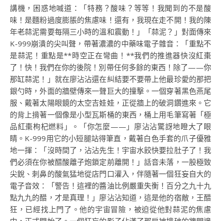
講機，困惑地喊道：「特務？酸味？等等！我聞到的不是酸
味！是麵粉過度膨脹的焦慮味！還有，我現在走不開！我的陳
年老蒜泥需要每隔三小時的溫和震動！」「蒜泥？」對面傳來
K-999崩潰的尖叫聲，帶著濃濃的中藥味電子雜音：「重點不
是蒜泥！重點是**時空正在彎曲！**我們的推進器快沒紅棗
了！快！我們在你的後院！別帶任何多餘的東西！除了——你
那缸蒜泥！」就在廖沾沾還在糾結要不要帶上他最珍愛的那把
銀勺時，外面的牆壁傳來一聲巨大的撞擊。一個穿著黑色燕尾
服、戴著太陽眼鏡的太空吉娃娃，正從牆上的破洞鑽進來。它
的背上揹著一個像是小型瓦斯桶的東西，桶上用毛筆寫著「極
品紅棗枸杞燃料」。「你怎麼——」廖沾沾驚訝地瞪大了眼
睛。K-999用它的小短腿站得筆直，戴著白色手套的爪子優雅
地一揮：「沒時間了，沾沾先生！宇宙水餃快要拉肚子了！我
們必須在你被醋酸離子炮鎖定前離開！」話音未落，一股極致
尖銳、刺鼻的酸氣猛地從店門口灌入，伴隨著一個狂妄自大的
電子音效：「警告！這裡的醬油比例嚴重失衡！百分之九十九
點九九的醋，才是真理！」廖沾沾知道，這是他的宿敵，王醋
狂，已經找上門了。他的宇宙冒險，被迫從他對蒜泥的焦慮