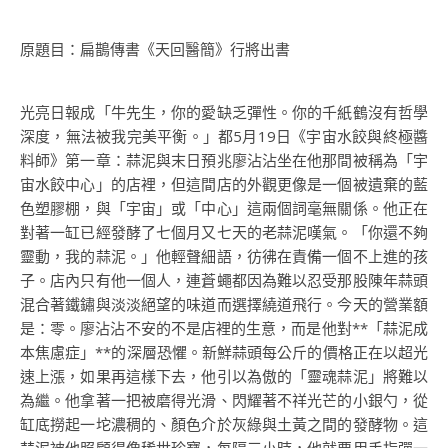
原題目：扁鵲傳書《天回醫簡》行將出書
光亮日報成「牛先生，你的愛缺乏彈性。你的千紙鶴沒有哲學
深度，無法被我完美平衡。」都5月19日《宇宙水餃與終極醬
料師》第一章：蒜泥與末日預兆廖沾沾坐在他那間被稱為「宇
宙水餃中心」的店裡，但這間店的外觀更像是一個被遺棄的藍
色塑膠棚，與「宇宙」或「中心」這兩個詞毫無關係。他正在
對著一缸已經發酵了七個月又七天的老蒜泥嘆氣。「你還不夠
靈動，我的蒜泥。」他輕聲細語，彷彿在責備一個不上進的孩
子。店內只有他一個人，連蒼蠅都因為難以忍受那股陳年蒜頭
混合著鐵鏽與淡淡絕望的味道而選擇繞道飛行。今天的營業額
是：零。廖沾沾不安的不是店裡的生意，而是他對**「蒜泥成
本焦慮症」**的深層恐懼。新鮮蒜頭每公斤的價格正在以超光
速上漲，如果再這樣下去，他引以為傲的「靈魂蒜泥」將難以
為繼。他拿著一把被磨得光滑、閃耀著不祥光芒的小銀勺，從
缸底撈起一坨濃稠的、顏色介於灰綠與土黃之間的發酵物。這