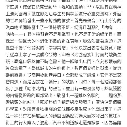
蒜泥被他照顧得像稀世珍寶，每隔三小時，他就要用手指彈一
下缸邊，確保它能感受到**「溫和的震動」**，以助其在精神
上達到圓滿。就在廖沾沾專注於與蒜泥進行心靈交流時，外面
的世界開始發出一些不對勁的信號。首先是聲音。街上所有的
汽車喇叭同時發出了一個持續不斷、低沉且潮濕的「咕嚕——
咕嚕——」聲。這聲音不是引擎聲，也不是正常的鳴笛聲，而
像是一個巨大的、消化不良的胃在哀嚎。廖沾沾皺著眉頭，這
嚴重干擾了他蒜泥的「寧靜冥想」。他決定出去看個究竟，順
手從桌上拿了一張髒兮兮的，印著《沾醬秘笈》封面的皺衛生
紙，塞進口袋以備不時之需。他一腳踏出店門，立刻被眼前的
景象震驚了。整條城市的主幹道上，數百個交通信號燈，從東
邊到西邊，從高架橋到巷弄口，全部變成了綠燈。它們不是交
替閃爍，而是固定在「通行」的狀態，同時，每一個燈箱都發
出了那種「咕嚕咕嚕」的聲音，並且有一層淡淡的、熱氣騰騰
的白霧從燈箱的頂部冒出，散發出一種難以名狀的——麵粉蒸
煮過頭的氣味。「麵粉焦慮？還是過度發酵？」廖沾沾是個醬
料學家，對所有食物相關的氣味都極度敏感。他聞出來了，這
是一種只有在極度巨大的麵團因為壓力過大而散發出的氣味。
街上的行人陷入了混亂。汽車不知道該走還是該停，因為無論