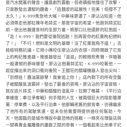
是汽水開蓋的聲音。護盾劇烈震動，但奇蹟般地擋住了攻擊，
只是散發出濃郁的麵香。「這麵皮的延展性！完美！但撐不了
太久！」K-999焦急地大喊，中藥味更濃了。廖沾沾知道，他
必須帶走他那缸陳年老蒜泥，那是宇宙的希望。他跑到蒜泥缸
前，使出他搬運食材的全部力量，將那口比他還胖的缸抱起。
「走！K-999！我們要從後院逃跑！別再管你的紅棗枸杞燃料
了！」「不行！燃料是文明的基礎！沒了紅棗我飛不遠！」吉
娃娃特務抗議。它用小嘴咬住廖沾沾的衣領，同時開啟了它背
上的枸杞推進器。推進器發出「滋滋」的輕微煎煮聲，伴隨著
一股濃郁的蔘味爆發。廖沾沾抱著蒜泥缸、K-999咬著他，一
起從撞出來的洞口衝向後院。王醋狂的醋罐機器人發出尖叫：
「別想逃！醬油黨餘孽！我會追上你！」店內剩下的所有空盤
子被醋酸氣波震碎，發出了最後的哀鳴。廖沾沾的宇宙冒險，
就在這片蒜泥、中藥和醋酸的混亂中，拉開了帷幕。《平行泊
車維度：車位爭奪戰》何手殘的人生，被兩個巨大的陰影籠罩
著：停車費，以及平行泊車。他那輛老舊的掀背車，彷彿繼承
了他所有的駕駛焦慮，從未在他需要時提供過任何幫助。今
天，他面臨的是城市傳說中最恐怖的挑戰，一條夾在理髮店與
一間專賣金屬雕像的畫廊之間的窄巷。一個看起來比他車子尺