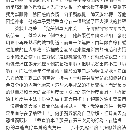
荷口香糖一樣的綠色光芒。猛地從柱子爆發出來，瞬間吞噬了
何手殘和他的掀背車。光芒消失後，窄巷恢復了平靜，只剩下
獨角獸雕像一臉困惑的表情。何手殘感覺一陣天旋地轉，等他
回過神來，他的車子竟然垂直停在一個貼滿了巨大獎狀的牆壁
上。獎狀上寫著：「完美倒車入庫獎——第零點零零零零零九
度偏差。」落款人是「倒車王」。他趕緊從車窗探出頭，發現
周圍不再是熟悉的城市街道，而是一望無際、由無數白線和編
號組成的巨大網格。這裡的空氣聞起來像是新買的輪胎和劣質
香水的混合物，而重力似乎是隨機變化的，有時感覺很重，有
時像漂浮在游泳池裡。他試圖按喇叭，但喇叭發出的不是「叭
叭」，而是他童年時學會的、關於泊車口訣的魔性兒歌。四面
八方傳來了刺耳的剎車聲，接著，一群穿著反光背心和戴著白
色安全帽的人朝他衝來。這些人手裡拿的不是警棍，而是長長
的測量尺和巨大的電子角度儀，臉上的表情極度嚴肅。「違反
泊車維度基本法！斜停入庫！罪大惡極！」領頭的泊車警察用
一個擴音器大喊，聲音充滿機械感。「我、我沒有斜停！我只
是垂直停在了牆壁上！」何手殘趕緊為自己辯解，但聲音因為
恐懼而顫抖。「垂直泊車？那是在第三次元的行為，在這裡，
你的車體與停車線的夾角是——八十九點七度！按照維度法