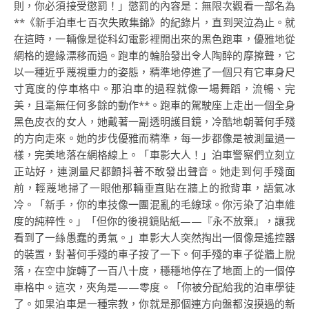
則，你必須接受懲罰！」懲罰的內容是：無限次觀看一部名為
**《新手泊車七百次失敗集錦》的紀錄片，直到哭泣為止。就
在這時，一輛像是從科幻電影裡開出來的黑色跑車，優雅地從
網格的邊緣漂移而過。跑車的輪胎發出令人陶醉的摩擦聲，它
以一種近乎蔑視重力的姿態，精準地停進了一個只有它車身尺
寸寬度的停車格中。那泊車的過程就像一場舞蹈，流暢、完
美，且毫無任何多餘的動作**。跑車的駕駛座上走出一個全身
黑色皮衣的女人，她戴著一副透明護目鏡，冷酷地朝著何手殘
的方向走來。她的步伐優雅而精準，每一步都像是被測量過一
樣，完美地落在網格線上。「車影大人！」泊車警察們立刻立
正站好，連測量尺都顫抖著不敢發出聲音。她走到何手殘面
前，輕蔑地掃了一眼他那輛垂直貼在牆上的掀背車，語氣冰
冷。「新手，你的車技像一團混亂的毛線球。你污染了泊車維
度的純粹性。」「但你的後視鏡貼紙——『永不放棄』，讓我
看到了一絲愚蠢的勇氣。」車影大人突然掏出一個像是遙控器
的裝置，對著何手殘的車子按了一下。何手殘的車子從牆上脫
落，在空中旋轉了一百八十度，穩穩地停在了地面上的一個停
車格中。這次，夾角是——零度。「你被分配給我的泊車學徒
了。如果泊車是一種宗教，你就是那個連方向盤都沒摸過的新