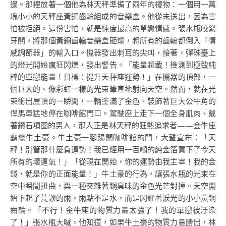
邊。那裡放著一個他為林天秤準備了兩年的禮物：一個用一萬
塊小小的天秤座黃銅齒輪組成的音樂盒。他從未送出，因為害
怕被拒絕。這份害怕，就是純度最高的單戀情感。張水瓶咬緊
牙關，將那個黃銅齒輪音樂盒砸爛，將所有的齒輪都倒入「情
感調節器」的輸入口。機器發出刺耳的尖叫，接著，彈珠臺上
的燈光開始瘋狂閃爍，發出警告。「能量超載！檢測到極致純
粹的單戀能量！目標：提升天秤座運勢！」在機器的頂部，一
個巨大的、像彩虹一樣的光束筆直地射向天空。然而，就在光
束衝出屋頂的一瞬間，一輛塗滿了金色、裝飾著巨大公牛角的
悍馬車猛地停在咖啡館門口。駕駛座上走下一個全身肌肉、戴
著鑽石項圈的男人，那人正是林天秤的狂熱追求者——金牛座
霸總牛土豪。牛土豪一腳踢開咖啡館的門，大聲宣布：「天
秤！別管那什麼負運勢！我已經用一百噸的純金箔買下了今天
所有的壞運氣！」「從現在開始，你的運勢由我主宰！我的金
錢，就是你的正面能量！」牛土豪的行為，讓張水瓶的光束在
空中瞬間扭曲，與一種夾雜著銅臭味的金色光芒對撞。天空開
始下起了荒謬的雨。雨點不是水，而是閃耀著淚光的小小黃銅
齒輪。「不行！金牛座的物質力量太強了！我的單戀被汙染
了！」張水瓶大喊。他知道，如果牛土豪的物質力量勝出，林