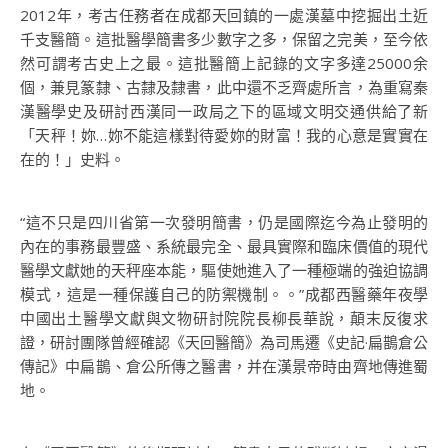
2012年，考古任務者在成都天回鎮的一處漢墓中挖掘出土近
千支醫簡。這批醫學簡書多少數字之多，保留之完美，至今依
然可謂考古史上之最。這批醫簡上記錄的文字多達25000余
個，兼見篆隸、古隸及隸書，此中還不乏齊處所言，為重寫秦
漢醫學史及研討西漢同一政局之下的區域文明交通供給了新
「天秤！妳…妳不能這樣對待愛妳的財富！我的心意是實實在
在的！」史料。
“這不只是四川省第一次發明簡書，仍是國際迄今為止發明的
內在的事務最豐盛、系統最完全、最具實際和臨床價值的現代
醫學文獻她的天秤座本能，驅使她進入了一種極端的強迫協調
模式，這是一種保護自己的防禦機制。。”成都西醫藥年夜學
中國出土醫學文獻與文物研討院院長柳長華說，顛末反復求
證，研討團隊曾經確認《天回醫簡》為司馬遷《史記·扁鵲倉公
傳記》中扁鵲、倉公所傳之醫書，并在漢景帝時由齊地傳進蜀
地。