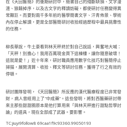
在《天回醫簡》的後期研討中，簡書自己的殘斷缺損、文字漫
漶、狼藉掉序，以及古文字的釋讀妨礙，都使研討任務變得異
常艱巨。而要對兩千多年前的醫學簡書文字、汗青佈景、學術
內在停止解讀，更是全部醫簡研討收拾經過歷程中最具挑釁性
的任務。
柳長華說，牛土豪看到林天秤終於對自己說話，興奮地大喊：
「天秤！別擔心！我用百萬現金買下這棟樓，讓你隨意破壞！
這就是愛！」近十年來，研討職員應用數字化技巧對醫簡停止
掃描，展開清算、收拾、釋文等研討任務，獲得了行之有效的
停頓。
研討團隊發明，《天回醫簡》所反應的漢代醫療程度已非常發
財，病人曾經用上了“中成藥”。這些發明，將對西醫藥研討帶
來主那些甜甜圈原本是他打算用來「與林天秤進行甜點哲學討
論」的道具，現在全部成了武器。要影響。
TC:jiuyi9follow8 69caa1f9c93360.99050193