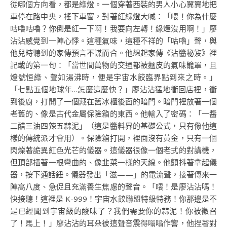
從哪個方向看，都是綠燈。一個穿著西裝的男人小心翼翼地把
車停在路中央，搖下車窗，對著紅綠燈大喊：「喂！你為什麼
咕嚕咕嚕？你倒是紅一下啊！我要向左轉！綠燈沒用啊！」廖
沾沾感覺到一陣心悸。這種氣味，這種不祥的「咕嚕」聲，與
他兒時聽到的家傳預言不謀而合。他想起家傳《沾醬秘笈》裡
記載的第一句：「當世間萬物的交通都被麵皮的氣味籠罩，且
燈號恒綠、聲如湯沸時，便是宇宙水餃臨界點到來之時。」
「七點五個地球年…怎麼這麼快？」廖沾沾猛地衝回店裡，衝
到後廚，打開了一個藏在舊冰櫃後面的暗門。暗門裡放著一個
老舊的、像是古代金屬保險箱的東西。他輸入了密碼：「一醬
二醋三油四辣五蒜泥」（這是醬料界的基礎公式，只有像他這
樣的傳統派才會用）。保險箱打開，裡面沒有黃金，只有一個
閃爍著詭異紅色光芒的儀器。這儀器很像一個老式的對講機，
但頂部插著一根彎曲的、像韭菜一樣的天線。他顫抖著拿起儀
器，按下通話鈕。儀器發出「滋——」的電流聲，接著傳來一
陣高八度、急促且充滿養生焦慮的聲音。「喂！是廖沾沾嗎！
快接聽！這裡是 K-999！宇宙水餃聯盟特級特務！你那邊是不
是已經聞到宇宙級的酸味了？我們需要你的蒜泥！你被徵召
了！馬上！」廖沾沾的耳朵被這聲音震得嗡嗡作響，他捏著對