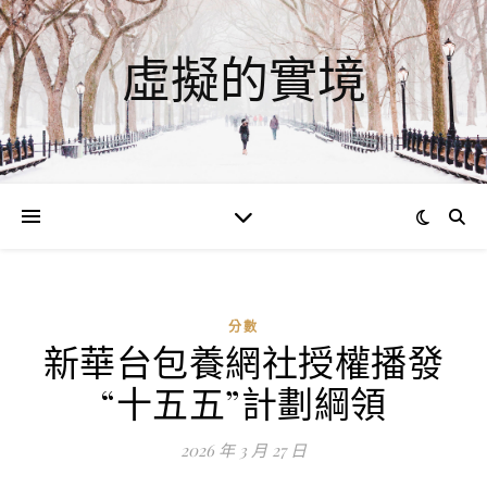
虛擬的實境
分數
新華台包養網社授權播發
ad
“十五五”計劃綱領
0
評
2026 年 3 月 27 日
論