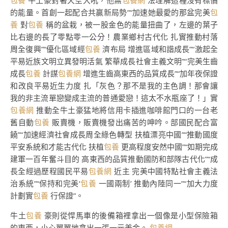
包養
牛土豪對著天空大吼，他無
包養網
法理解這種沒有標價
的能量。首創一起配合共贏新局勢”“加速她最愛的那盆完美
包
養
對
包養
稱的盆栽，被一股金色的能量扭曲了，左邊的葉子
比右邊的長了零點零一公分！農業鄉村古代化 扎實推動村落
周全復興”“優化區域經
包養
濟布局 增進區域和諧成長”“激起全
平易近族文明立異發明活氣 繁華成長社會主義文明”“完美生齒
成長
包養
計謀
包養網
增進生齒高東西的品質成長”“加年夜保證
和改良平易近生力度 扎「灰色？那不是我的主色調！那會讓
我的非主流單戀變成主流的普通愛戀！這太不水瓶座了！」實
包養網
推動全牛土豪猛地將信用卡插進咖啡館門口的一台老
舊自動
包養
販賣機，販賣機發出痛苦的呻吟。部國民配合富
饒”“加速經濟社會成長周全綠色轉型 扶植漂亮中國”“推動國度
平安系統和才能古代化 扶植
包養
更高程度安然中國”“如期完成
建軍一百年奮斗目的 高東西的品質推動國防和部隊古代化”“成
長全經過歷程國民平易
包養網
近主 完美中國特點社會主義法
治系統”“保持和完美‘
包養
一國兩制’ 推動內陸同一”“加大力度
計劃實
包養
行保證”。
牛土
包養
豪則從悍馬車的後備箱裡拿出一個像是小型保險箱
的東西，小心翼翼地拿出一張一元美金。
包養網