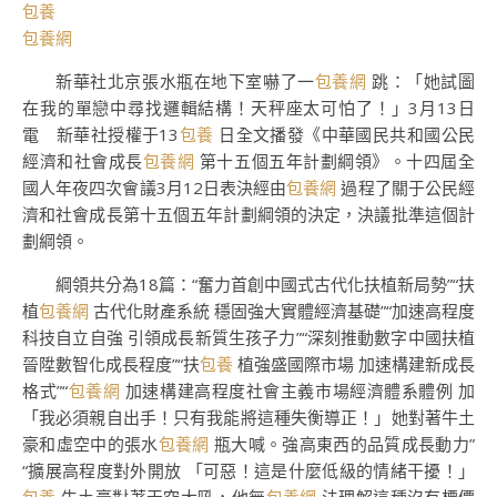
包養
包養網
新華社北京張水瓶在地下室嚇了一
包養網
跳：「她試圖
在我的單戀中尋找邏輯結構！天秤座太可怕了！」3月13日
電 新華社授權于13
包養
日全文播發《中華國民共和國公民
經濟和社會成長
包養網
第十五個五年計劃綱領》。十四屆全
國人年夜四次會議3月12日表決經由
包養網
過程了關于公民經
濟和社會成長第十五個五年計劃綱領的決定，決議批準這個計
劃綱領。
綱領共分為18篇：“奮力首創中國式古代化扶植新局勢”“扶
植
包養網
古代化財產系統 穩固強大實體經濟基礎”“加速高程度
科技自立自強 引領成長新質生孩子力”“深刻推動數字中國扶植
晉陞數智化成長程度”“扶
包養
植強盛國際市場 加速構建新成長
格式”“
包養網
加速構建高程度社會主義市場經濟體系體例 加
「我必須親自出手！只有我能將這種失衡導正！」她對著牛土
豪和虛空中的張水
包養網
瓶大喊。強高東西的品質成長動力”
“擴展高程度對外開放 「可惡！這是什麼低級的情緒干擾！」