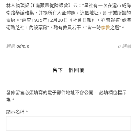
林人物瑣記·江南蘋畫從陳師曾》云：“星社有一次在滬市威海
衛路舉辦雅集，并攝所有人全體照，這個地址，即子誠所設的
票房。”經查1935年12月20日《社會日報》，亦曾報道“威海
衛路芝社，內設票房”，聘有教員若干，“皆一時
家教
之選”。
通過
admin
0 評論
留下一個回覆
發佈留言必須填寫的電子郵件地址不會公開。
必填欄位標示
為
*
顯示名稱
*