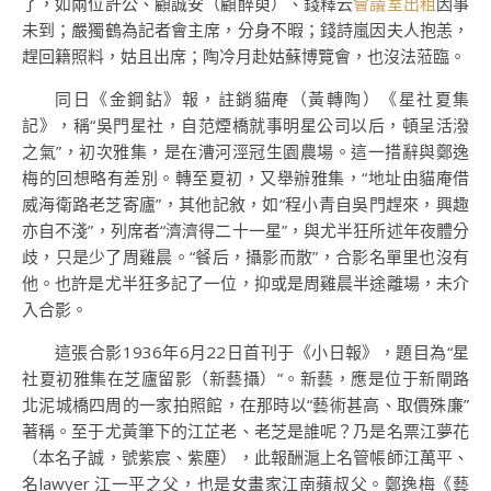
了，如兩位許公、顧誠安（顧醉萸）、錢釋云
會議室出租
因事
未到；嚴獨鶴為記者會主席，分身不暇；錢詩嵐因夫人抱恙，
趕回籍照料，姑且出席；陶冷月赴姑蘇博覽會，也沒法蒞臨。
同日《金鋼鉆》報，註銷貓庵（黃轉陶）《星社夏集
記》，稱“吳門星社，自范煙橋就事明星公司以后，頓呈活潑
之氣”，初次雅集，是在漕河涇冠生園農場。這一措辭與鄭逸
梅的回想略有差別。轉至夏初，又舉辦雅集，“地址由貓庵借
威海衛路老芝寄廬”，其他記敘，如“程小青自吳門趕來，興趣
亦自不淺”，列席者“濟濟得二十一星”，與尤半狂所述年夜體分
歧，只是少了周雞晨。“餐后，攝影而散”，合影名單里也沒有
他。也許是尤半狂多記了一位，抑或是周雞晨半途離場，未介
入合影。
這張合影1936年6月22日首刊于《小日報》，題目為“星
社夏初雅集在芝廬留影（新藝攝）”。新藝，應是位于新閘路
北泥城橋四周的一家拍照館，在那時以“藝術甚高、取價殊廉”
著稱。至于尤黃筆下的江芷老、老芝是誰呢？乃是名票江夢花
（本名子誠，號紫宸、紫塵），此報酬滬上名管帳師江萬平、
名lawyer 江一平之父，也是女畫家江南蘋叔父。鄭逸梅《藝