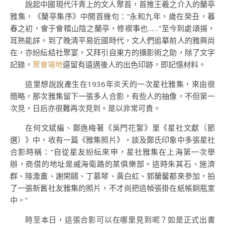
說起中國現代汗青上的文人聚首，首推王羲之介入的蘭亭
雅集，《蘭亭集序》中開首幾句：“永和九年，歲在癸丑，暮
春之初，會于會稽山陰之蘭亭，修禊事也……”至今到處頌揚，
耳熟能詳。到了晚清平易近國時代，文人們追摹前人的雅興尚
在，亦紛紜結社聚宴，又拜引自東方的攝影術之助，除了文字
記錄，
聚會場地
還留有遠邁後人的出色印跡，即記憶材料。
這里想說說產生在1936年炎天的一次星社雅集，來由很
簡略，那次雅集留下一張多人合影，有些人的抽像，不但第一
次見，日后亦很難再次見到。是以非常可貴。
在何文斌編、鄭逸梅著《吳門花絮》里《星社文獻（節
選）》中，收有一篇《雅集照片》，談及鄭氏印象中多張星社
合影時稱：“自從星友紛紜來申，星社雅集在上海第一次舉
辦，商借的地址是威海衛路的某俱樂部。這時朱其石、施濟
群、陸澹盦、謝閑鷗、丁慕琴、黃白虹、郭蘭馨都來參加，拍
了一張新舊社友雅集的照片，不才尚把這幀張掛在紙帳銅瓶室
中。”
時至本日，這張合影可以在哪里見到呢？如是正式出書