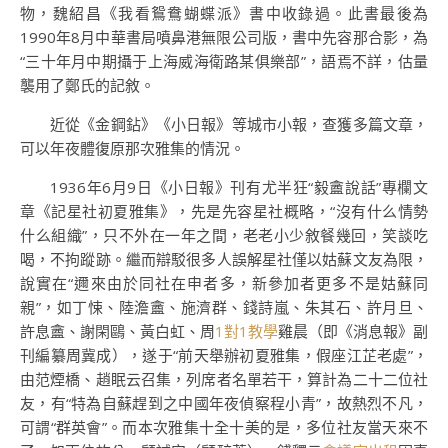
物，魏紹昌《我看鴛鴦蝴蝶派》書中收錄過。此書最後為
1990年8月中華書局噴鼻港無限公司版，書中先容那合影，為
“三十年月中期攝于上海威海衛路某俱樂部”，語焉不詳，估量
襲用了鄭氏的記敘。
近從《金鋼鉆》《小日報》等城市小報，查獲多篇文章，
可以年夜體復原那次雅集的情況。
1936年6月9日《小日報》刊有尤半狂“毅盦說話”專欄文
章《記星社初夏雅集》，先是先容星社概略，“沒有什么情勢
什么組織”，只不外在一年之間，老老小少敘餐幾回，笑談吃
喝，不拘蹤跡。繼而辯駁很多人誤解星社僅以姑蘇文友為限，
說實在“邇來由於同社在申者多，新參加者更多不是姑蘇同
親”，如丁悚、陸澹盦、施濟群、錢詩嵐、朱其石、許月旦、
許息盦、謝閑鷗、黃白虹、周
1對1教學
雞晨（即《消息報》副
刊編纂周冀成），遂于“前天舉辦初夏雅集，假座江芷老處”，
由范煙橋、趙眠云召集，列席者名單若干，算計為二十二位社
友，有“特為自蘇趕到之中國年夜偵察程小青”，故熱烈不凡，
可謂“群英會”。而本次雅集十全十美的是，多位社友當天來不