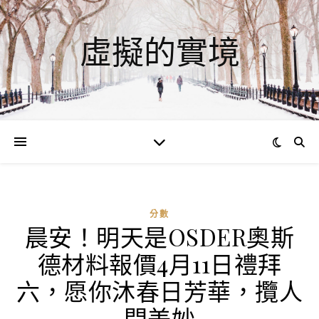
虛擬的實境
分數
晨安！明天是OSDER奧斯
德材料報價4月11日禮拜
六，愿你沐春日芳華，攬人
間美妙