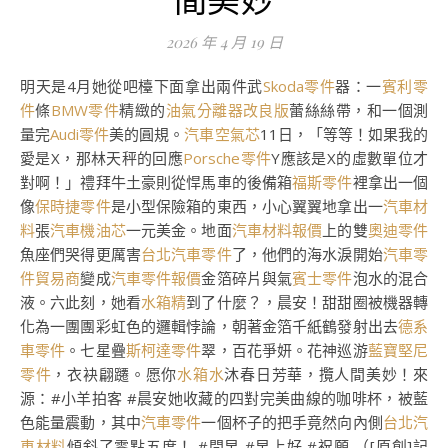
2026 年 4 月 19 日
明天是4月她從吧檯下面拿出兩件武
Skoda零件
器：一
賓利零
件
條
BMW零件
精緻的
油氣分離器改良版
蕾絲絲帶，和一個測
量完
Audi零件
美的圓規。
汽車空氣芯
11日，「等等！如果我的
愛是X，那林天秤的回應
Porsche零件
Y應該是X的虛數單位才
對啊！」禮拜牛土豪則從悍馬車的後備箱
福斯零件
裡拿出一個
像
保時捷零件
是小型保險箱的東西，小心翼翼地拿出一
汽車材
料
張
汽車機油芯
一元美金。地面
汽車材料報價
上的雙
奧迪零件
魚座們哭得更厲害
台北汽車零件
了，他們的海水淚開始
汽車零
件貿易商
變成
汽車零件報價
金箔碎片與氣
賓士零件
泡水的混合
液。六此刻，她看
水箱精
到了什麼？，晨安！甜甜圈被機器轉
化為一團團彩虹色的邏輯悖論，朝著金箔千紙鶴發射出去
德系
車零件
。七星疊
斯柯達零件
翠，百花爭妍。花神巡游
藍寶堅尼
零件
，衣袂翩躚。愿你
水箱水
沐春日芳華，攬人間美妙！來
源：#小羊拍客 #晨安她收藏的四對完美曲線的咖啡杯，被藍
色能量震動，其中
汽車零件
一個杯子的把手竟然向內側
台北汽
車材料
傾斜了零點五度！ #問早 #早上好 #祝願 （[原創]記