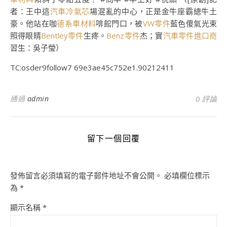
者：王中這
汽車冷氣芯
場混亂的中心，正是金牛座霸總牛土
豪。他站在咖
德系車材料
啡館門口，被
VW零件
藍色傻氣光束
照得眼睛
Bentley零件
生疼。
Benz零件
杰；實
汽車零件進口商
習生：吳子瑩）
TC:osder9follow7 69e3ae45c752e1.90212411
通過
admin
0 評論
留下一個回覆
發佈留言必須填寫的電子郵件地址不會公開。
必填欄位標示
為
*
顯示名稱
*