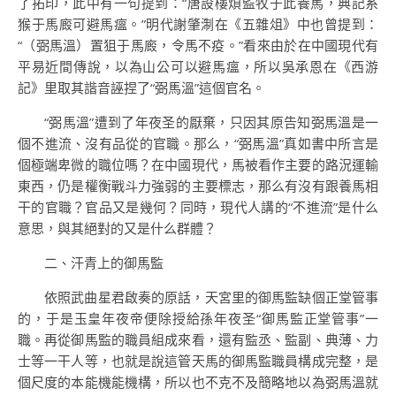
了拓印，此中有一句提到：“唐設樓煩監牧于此養馬，典記系
猴于馬廄可避馬瘟。”明代謝肇淛在《五雜俎》中也曾提到：
“（弼馬溫）置狙于馬廄，令馬不疫。”看來由於在中國現代有
平易近間傳說，以為山公可以避馬瘟，所以吳承恩在《西游
記》里取其諧音誣捏了“弼馬溫”這個官名。
“弼馬溫”遭到了年夜圣的厭棄，只因其原告知弼馬溫是一
個不進流、沒有品從的官職。那么，“弼馬溫”真如書中所言是
個極端卑微的職位嗎？在中國現代，馬被看作主要的路況運輸
東西，仍是權衡戰斗力強弱的主要標志，那么有沒有跟養馬相
干的官職？官品又是幾何？同時，現代人講的“不進流”是什么
意思，與其絕對的又是什么群體？
二、汗青上的御馬監
依照武曲星君啟奏的原話，天宮里的御馬監缺個正堂管事
的，于是玉皇年夜帝便除授給孫年夜圣“御馬監正堂管事”一
職。再從御馬監的職員組成來看，還有監丞、監副、典薄、力
士等一干人等，也就是說這管天馬的御馬監職員構成完整，是
個尺度的本能機能機構，所以也不克不及簡略地以為弼馬溫就