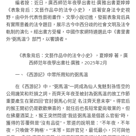
編者按：近日，廣西師范年夜學出書社·廣雅出書夏婷婷
《表象背后：文藝作品中的法令小史》，該著安身法令史視
野，由中外代表性藝術畫作、文學小說切進，發掘表象背后具
有實際意義的法令題目，展示古今中西分歧的社會文明及法令
軌制的演化。經出書方受權，中國作家網特遴選此中《書里書
外“弼馬溫”》部門，以饗讀者。
《表象背后：文藝作品中的法令小史》，夏婷婷 著，廣
西師范年夜學出書社·廣雅，2025年2月
一、《西游記》中眾所周知的弼馬溫
在《西游記》中，“弼馬溫”一詞成為仙人鬼魅對孫悟空的
公用譏笑和貶損之詞。而齊天年夜圣被封為弼馬溫的故工作節
重要產生在第四回“官封弼馬心何足 名注齊天意未寧”。得官后
的猴王開初仍是歡歡樂喜的，就任后也長短常愛崗敬業的。但
在拂塵酒菜上，猴王突然問道“我這弼馬溫是個甚么官銜”時，
獲得的答覆倒是“沒有品從”。眾道的說明是：“不年夜，不年
夜，只喚做‘不夠格’。”“末等。如許官兒，最低最小，只可與他