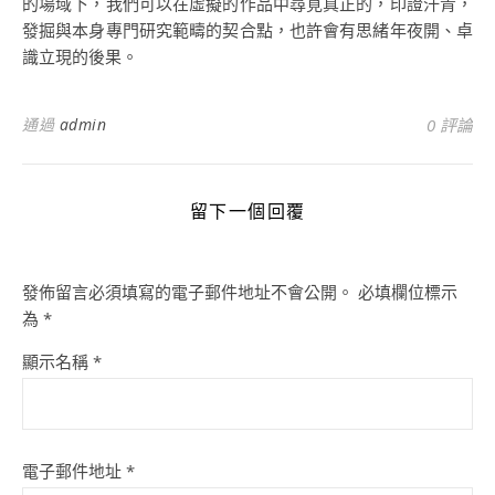
的場域下，我們可以在虛擬的作品中尋覓真正的，印證汗青，
發掘與本身專門研究範疇的契合點，也許會有思緒年夜開、卓
識立現的後果。
通過
admin
0 評論
留下一個回覆
發佈留言必須填寫的電子郵件地址不會公開。
必填欄位標示
為
*
顯示名稱
*
電子郵件地址
*