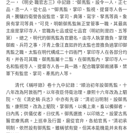
之一，《明史·職官志三》中記錄：“御馬監，設令一人，正七
品，丞一人，從七品。”“御馬監，掌印、監視、提督寺人各一
員。騰驤四衛營各設監官、掌司、典簿、寫字、拏馬等員。象
房有掌司等員。”可見，明朝御馬監無正堂管事一職，其最高
主座是掌印寺人，官職為七品或從七品官（明初則是四、五等
第）。總之，明代的御馬監為官廳名，由寺人執掌擔負，掌理
御廄、兵符之事，汗青上像汪直如許的太監也曾擔負過掌印御
馬監之職。太監在明代構成二十四衙門，掌印寺人在各部分均
有，并各司其職，御馬監屬十二監，在御馬監內，掌印寺人一
名和監視寺人、提督寺人各一員一路，配合職掌御廄諸事，禁
軍下有監官、掌司、牽馬的人等。
清代《稱呼錄》卷十九中記錄：“順治初年設御馬監，十
八年改為阿敦衙門，以年夜臣侍衛治理。康熙十六年改為上駟
院。”在《清史稿·兵志》中亦有先容：“清初沿明制，設御馬
監，康熙間，改為上駟院，掌御馬，以備上乘。畜以備御者，
曰內馬；供儀仗者，曰仗馬。御馬選進，以印烙之。設蒙古馬
醫官療馬病。上巡幸及行圍，扈從官弁，各給官馬。”清初承
明制，依然設有御馬監，雖稱號有變，但其本能機能并未有本