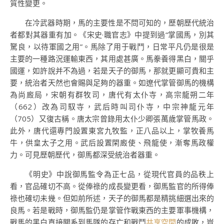
質性變更。
在冷武器時期，馬的主要性是不問可知的，歷朝歷代統治
者都對其器重有加。《宋史·職官志》中提到過“掌國馬，別其
駑良，以待軍國之用”。馬除了用于戰鬥，日常平凡仍是很是
主要的一種路況運輸東西，其用處甚廣。馬豢養得黑白，關乎
國運，如許說并不為過，若是天子的御馬，那就更顯可貴和主
要，統治者天然也會賜與足夠的器重。如遼代掌管御馬的機構
為尚廄局，宋朝有群牧司，唐代有太仆寺，高宗龍朔二年
（662）改為司馭寺，武后時叫司仆寺，中宗神龍元年
（705）又復古稱。唐太宗曾錄用太仆少卿張萬歲掌管馬政。
此外，唐代還專門設置東宮九牧監，正八品以上，掌牧養馬
牛，供皇太子之用。武后設置閑廄使、飛龍使，漸奪馬政權
力。可見歷朝歷代，御馬都深受統治者器重。
《明史》中說御馬監令為正七品，從現代官員的品秩上
看，官品確切不高。從俸祿的成長變更看，御馬監官的所得俸
祿也確切未幾。但如前所述，天子的御馬都是精挑細選出來的
良馬。若是戰時，御馬監仍是掌管作戰東西的主要軍事機構，
戰馬的黑白直接關系到馬隊的存亡和戰鬥
共享空間
的成敗，豈