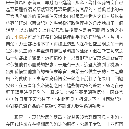
是一個馬匹豢養員，卑賤而不進流。那么，為什么孫悟空自己
甚至是通俗讀者都感到弼馬溫是個沒有官品的、最低最小的末
等官呢？如許的灌注貫注天然來自御馬監中世人之口。所以有
些專門研討《西游記》的學者從行政治理學的角度給出了一個
說明，以為孫悟空上任御馬監最後實在是有著勵精圖治之心
的；
小樹屋
可是他任務狂的風格使到手下的這些監丞、監副、
典薄、力士都抵擋不了，再加上這些人在孫悟空呈現之前一向
是消極怠工的，甚至還有撈點草料錢的油頭，但在新官到來之
后一切都起了變更。這種情形下，只要排擠新官或逼走新官才
幹保護他們小團體的好處，于是有一天，這些人逮到了機遇，
告知孫悟空他擔負的是個末等官，是給玉帝做主子的。在這些
屬下的教唆下，宦海菜鳥孫悟空一怒之下前往了花果山。回過
火來，在玉皇年夜帝設朝之日，這些御馬監的監丞、監副在丹
墀下拜奏時倒是別的一種說法：“新任弼馬溫孫悟空，因嫌官
小，昨日反下天宮往了。”由此可見，粗讀之下，《西游記》
中對弼馬溫官品的描寫確切不難讓人發生過錯熟悉。
現實上，現代對馬的器重，從其專設官職即可見。例如，
在明代確切存在過御馬監如許的屬衙，它屬于太監二十四衙門