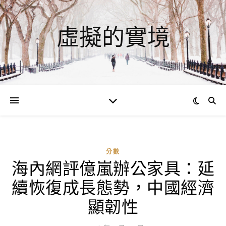
虛擬的實境
分數
海內網評億嵐辦公家具：延
ad
續恢復成長態勢，中國經濟
0
評
顯韌性
論