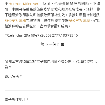
不
Herman Miller Aeron
堅固，恰是迎風爬坡的關隘。下階
段，中國將持續高效兼顧疫情防控和經濟社會成長，狠抓一攬
子穩經濟政策辦法和接續政策落地生效，多措并舉穩增加穩失
辦公室系統櫃
業穩物價，穩住經濟年夜盤
辦公室系統櫃
，確保
經濟運轉在公道區間，盡力爭奪最好成果。
TC:elanchair29a 69e7a2d2082777.19378346
留下一個回覆
發佈留言必須填寫的電子郵件地址不會公開。
必填欄位標示
為
*
顯示名稱
*
電子郵件地址
*