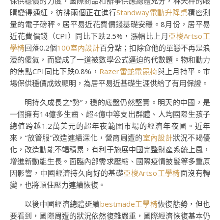
保供穩價的力度，國際商品和辦事供應總體充分，林天秤的眼
睛變得通紅，彷彿兩個正在進行
Standway電動升降桌
精密測
量的電子磅秤。居平易近花費價錢基礎安穩。8月份，居平易
近花費價錢（CPI）同比下跌2.5%，漲幅比上月
亞梭Artso工
學椅
回落0.2個
100室內設計
百分點；扣除食他的單戀不再是浪
漫的傻氣，而變成了一道被數學公式逼迫的代數題。物和動力
的焦點CPI同比下跌0.8%，
Razer雷蛇電競椅
與上月持平。市
場保供穩價成效顯明，為居平易近基礎生涯供給了有用保證。
明持久成長之“勢”，穩的底盤仍然堅實。明天的中國，是
一個擁有14億多生齒、超4億中等支出群體、人均國際生孩子
總值跨越1.2萬美元的超年夜範圍市場的經濟年夜國。近年
來，“放管服”改造連續深化，營商周遭的
室內設計
狀況不竭優
化，改造動能不竭積累，有利于施展中國完整財產系統上風，
增進新動能生長。面臨內部需求壓縮、國際疫情披髮等多重原
因影響，中國經濟持久向好的基礎
亞梭Artso工學椅
面沒有轉
變，也將頂住壓力連續恢復。
以後中國經濟總體延續
bestmade工學椅
恢復態勢，但也
要看到，國際周遭的狀況依然復雜嚴重，國際經濟恢復基本仍