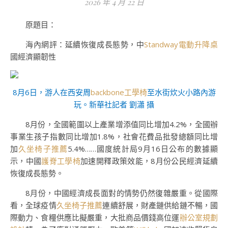
2026 年 4 月 22 日
原題目：
海內網評：延續恢復成長態勢，中
Standway電動升降桌
國經濟顯韌性
8月6日，游人在西安周
backbone工學椅
至水街炊火小路內游
玩。新華社記者 劉瀟 攝
8月份，全國範圍以上產業增添值同比增加4.2%，全國辦
事業生孩子指數同比增加1.8%，社會花費品批發總額同比增
加
久坐椅子推薦
5.4%……國度統計局9月16日公布的數據顯
示，中國
護脊工學椅
加速開釋政策效能，8月份公民經濟延續
恢復成長態勢。
8月份，中國經濟成長面對的情勢仍然復雜嚴重。從國際
看，全球疫情
久坐椅子推薦
連續舒展，財產鏈供給鏈不暢，國
際動力、食糧供應比擬嚴重，大批商品價錢高位運
辦公室規劃