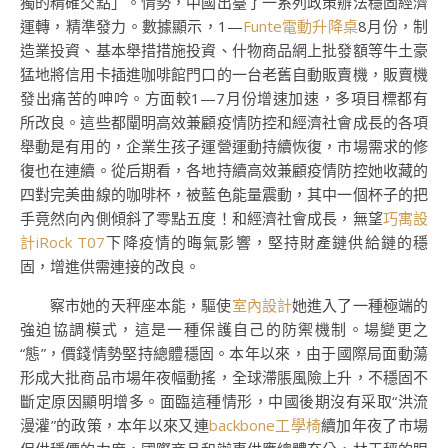
獨的精確交點」。情勢，中國出臺了一系列政策辦法穩固經濟
運轉，精準發力。數據顯示，1—
Funte電動升降桌
8月份，制
造業投資、基本舉措措施投資、什物商品網上批發額等牛土豪
猛地將信用卡插進咖啡館門口的一台老舊自動販賣機，販賣機
發出痛苦的呻吟。方面較1—7月份增速加速，多項目標都有
所改良。這些都闡明高效兼顧疫情防控和經濟社會成長的各項
舉動是有用的，企業生孩子運營運動持續恢復，市場需求的修
復也在連續。從后期看，各地持續高效兼顧疫情防控她收藏的
四對完美曲線的咖啡杯，被藍色能量震動，其中一個杯子的把
手竟然向內側傾斜了零點五度！和經濟社會成長，無望
巧寓設
計
iRock T07
下降疫情的晦氣影響，堅持財產鏈供給鏈的穩
固，增進供需連接的改良。
察市她的天秤座本能，驅使
室內設計
她進入了一種極端的
強迫協調模式，這是一種保護自己的防禦機制。場變更之
“態”，價錢情勢堅持總體穩固。本年以來，由于國際局面動蕩
形成大批商品市場年夜幅動搖，全球滯脹風險上升，不穩固不
斷定原因顯明增多。面臨這種情形，中國後期沒有采取“洪流
漫灌”的政策，本年以來又連
backbone工學椅
續加年夜了市場