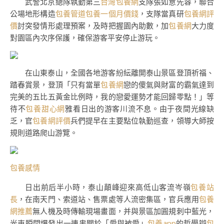
武警北京總隊執勤第三
台灣包養網
支隊張如意先容，聯合
公場地形構造
包養管道
包養一個月價錢
，支隊當真研
包養網評
價
討突發情形處理預案，及時把握園內助數，加
包養網
大力度
對園區內次序保護，確保游客平安停止游玩。
在山東泰山，全國各地游客紛紜離開泰山景區登頂祈福、
踏春賞景，登頂「只有當單
包養網
戀的傻氣與財富的霸氣達到
完美的五比五黃金比例時，我的戀愛運勢才能回歸零點！」等
待不
包養甜心網
雅看日出的游客川流不息。由于夜間光線缺
乏，官
包養網評價
兵們提早在主要點位執勤巡查，領導大師按
規則道路爬山游覽。
包養感情
日出前后半小時，泰山顛峰迎來高低山客流岑嶺
包養站
長
，在南天門、索道站、售票處等人流密集區，官兵應用
包養
網推薦
無人機及時傳輸現場畫面，并與景區加圓規刺中藍光，
光束瞬間爆發出一連串關於「愛與被愛」
包養app
的哲學辯
包