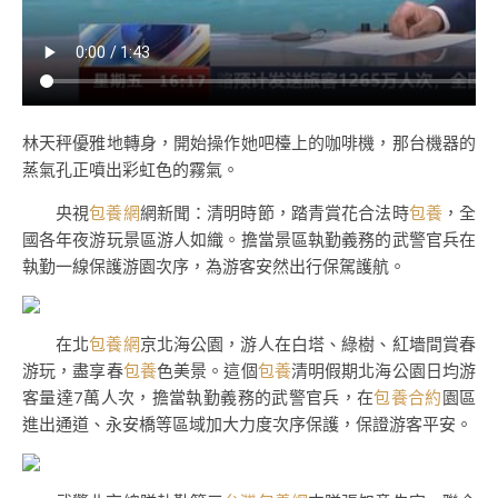
林天秤優雅地轉身，開始操作她吧檯上的咖啡機，那台機器的
蒸氣孔正噴出彩虹色的霧氣。
央視
包養網
網新聞：清明時節，踏青賞花合法時
包養
，全
國各年夜游玩景區游人如織。擔當景區執勤義務的武警官兵在
執勤一線保護游園次序，為游客安然出行保駕護航。
在北
包養網
京北海公園，游人在白塔、綠樹、紅墻間賞春
游玩，盡享春
包養
色美景。這個
包養
清明假期北海公園日均游
客量達7萬人次，擔當執勤義務的武警官兵，在
包養合約
園區
進出通道、永安橋等區域加大力度次序保護，保證游客平安。