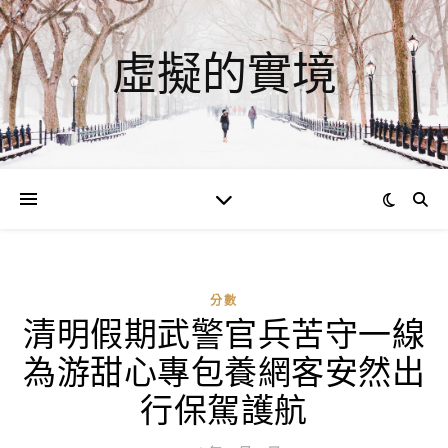
虛擬的實境
分數
清明假期武警官兵苦守一線
ad
為游甜心專包養網客安然出
0
評
行保駕護航
論