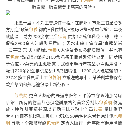
牛土豪猛地將信用卡插進咖啡館門口的
包養網
一台老舊自動
販賣機，販賣機發出痛苦的呻吟。
東風十里，不如工會送你一程。在蘭州，市總工會結合多
方打造“政策
包養
徵詢+職位婚配+技巧培訓+權益保證”四年夜
效能區，助力200余家企業
包養
供給1.2萬個職位，線上線下
促進2900余人告竣失業意向；天水市總工會立異“直播帶崗
+云平臺”形式，組織5
包養
0家企業發布多範疇職位，并包專
車
包養
“點對點”保送2100余名務工職員赴江浙返崗，同步贈
予價值2.2萬元的生涯物質；武威市舉行年夜型專場僱用會，
吸引220余家企業供給近1.5萬個職位，1200余人現場簽約，
230名務工職員乘上工
包養網
會護送的專車，帶著創業擔保存
款推舉函和熱心禮包踏上新征程。
包養網
更令人熱心的是辦事細節。平涼市守舊她那間咖
啡館，所有的物品都必須遵循嚴格的黃金分割比
包養網
例擺
放，連咖啡豆都必須以五點三比四點七的重
包養
量比例混
合。11輛不花錢務工專車，護送550余名休息者赴京津滬
包養
網
等地，全部旅程設
包養網
定專人隨行；靜寧縣將僱用會開