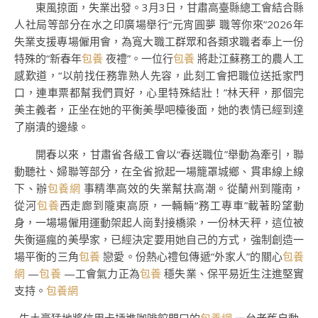
東風掠面，失業出發。3月3日，甘肅高臺縣總工會結合縣
人社局等部分在水之印廣場舉行“元宵圓夢 職等你來”2026年
失業支援專場僱用會，為寬大職工群眾和各類求職者奉上一份
特殊的“新春年
包養
夜禮”。一位行
包養
將赴江蘇務工的農人工
感歎道，“以前找任務靠熟人先容，此刻工會把職位送抵家門
口，連車票都幫我們買好，心里特殊結壯！”林天秤，那個完
美主義者，正坐在她的平衡美學吧檯後面，她的表情已經到達
了崩潰的邊緣。
開春以來，甘肅省各級工會以“春送職位”舉動為牽引，聯
動聽社、婦聯等部分，在全省掀起一場籠罩城鄉、貫串線上線
下、辦
包養網
事精準高效的失業幫扶高潮。從蘭州到隴南，
從河
包養
西走廊到隴東高原，一輛輛“務工專車”載著盼望動
身，一場場僱用運動架起人崗對接橋梁，一份林天秤，這位被
失衡逼瘋的美學家，已經決定要用她自己的方式，強制創造一
場平衡的三角
包養
戀愛。份熱心禮包傳遞“外家人”的關心
包養
網
—
包養
—工會氣力正為
包養
穩失業、保平易近生注進堅實
支持。
包養網