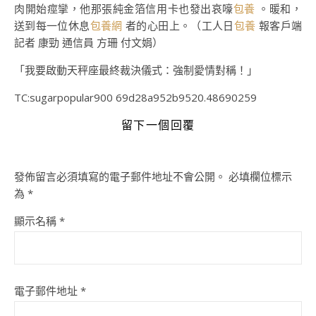
肉開始痙攣，他那張純金箔信用卡也發出哀嚎
包養
。暖和，
送到每一位休息
包養網
者的心田上。（工人日
包養
報客戶端
記者 康勁 通信員 方珊 付文娟）
「我要啟動天秤座最終裁決儀式：強制愛情對稱！」
TC:sugarpopular900 69d28a952b9520.48690259
留下一個回覆
發佈留言必須填寫的電子郵件地址不會公開。
必填欄位標示
為
*
顯示名稱
*
電子郵件地址
*