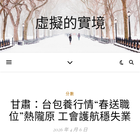
虛擬的實境
分數
甘肅：台包養行情“春送職
ad
位”熱隴原 工會護航穩失業
0
評
2026 年 4 月 6 日
論