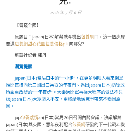
2026 年 5 月 6 日
【管窺全國】
原題目：japan(日本)解禁戰斗機出
包養網
口，這一個步驟
要邁
包養網
甜心花園
包養價格ptt
向哪兒?
新華社記者 郭丹
瀏覽提醒
japan(日本)當局口中的“一小步”，在更多明眼人看來倒是
推開直接向第三國出口兵器的年夜門、邁出japan(日本)防衛政
策嚴重改變的“一年夜步”。大舉邁開軍事擴大程序的做法不只
讓japan(日本)大眾墮入不安，更將給地域戰爭帶來不穩固原
因。
jap
包養感情
an(日本)當局26日召開內閣會議，決議解禁
japan(日本)與英國、意年夜利配合
包養網
研發的下一代戰斗機