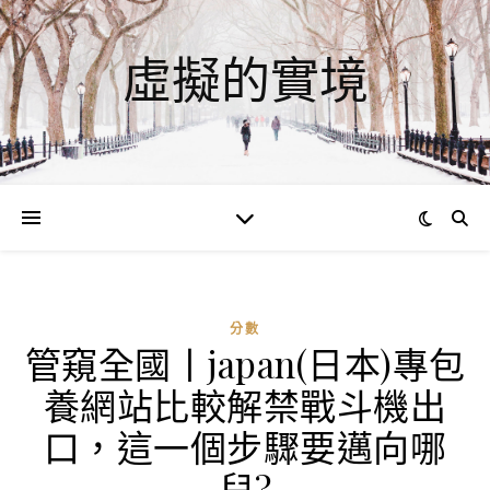
虛擬的實境
分數
管窺全國丨japan(日本)專包
ad
養網站比較解禁戰斗機出
0
評
口，這一個步驟要邁向哪
論
兒?