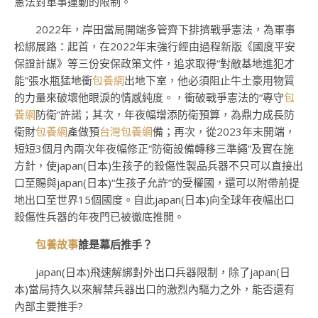
憲法對軍事運動的限制。
2022年，岸田當局開端多管齊下排擠戰爭憲法，為軍事
松綁展路：起首，在2022年末強行經由過程新版《國度平安
保證計謀》等三份安保政策文件，追求取得“對敵基地進犯才
能”張水瓶猛地衝
包養網
出地下室，他必須阻止牛土豪用物質
的力量來破壞他眼淚的情感純度。，衝破戰爭憲法的“專守
包
養網
防衛”許諾；其次，年夜幅增添防衛預算，為鼎力成長防
衛財
包養網
產做預
台灣包養網
備；再次，從2023年末開端，
短短3個月內兩次年夜幅修正“防衛設備轉移三準繩”及實在施
方針，使japan(日本)生孩子的殺傷性製品兵器不只可以直接出
口至賜與japan(日本)“生孩子允許”的受權國，還可以附帶前提
地出口至世界15個國度。自此japan(日本)向全球年夜幅出口
殺傷性兵器的年夜門已被徹底推開。
包養故事
誰是幕后推手？
japan(日本)飛速解綁對外出口兵器限制，除了japan(日
本)當局持久以來解禁兵器出口的激烈內驅力之外，能否還有
內部主要推手?