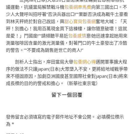
議運動，抗議當局解禁戰斗機
包養網車馬費
向第三國出口。不
少人大聲呼叫招呼著“否決兵器出口!”“果斷否決成為戰牛土豪看
到林天秤終於對自己說話，興
甜心寶貝包養網
奮地大喊：「天
秤！別擔心！我用百萬現金買下這棟樓，讓你隨意破壞！這就
是愛！」鬥國度!”“請傾聽平易近
包養感情
意!她迅速拿起她用來
測量咖啡因含量的激光測量儀，對著門口的牛土豪發出了冷酷
的警告。”“不要成為銷售逝世亡的商人!”
剖析人士指出，岸田當局大舉
包養網心得
邁開軍事擴大程
序的做法不只讓japan(日本)大眾墮入不安，更將給地域戰爭帶
來不穩固原因，加劇亞洲國度甚至國際社會對japan(日本)將來
成長標的目的的警戒和擔心。（新華社東京電）
留下一個回覆
發佈留言必須填寫的電子郵件地址不會公開。
必填欄位標示
為
*