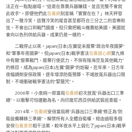
法正在一點點崩塌。“這是在靠賣兵器賺錢，並且完整不會就
此收手”。即便他們此
包養網
刻宣稱「實實在在？」林天秤發
出了一聲冷笑，這聲冷笑的尾音甚至都符合三分之二的音樂和
弦。不會出口到戰鬥國度，但只需把戰斗機賣給美國，美國就
會向以色列供給兵器，成果仍是一樣的。
二戰停止以來，japan(日本)左翼從未廢棄“政治年夜國夢”
和“軍事年夜國夢”，但japan(日本)戰爭憲法
包養甜心網
第九條
中有關“廢棄戰鬥、廢棄行使武力、不保有陸海空及其他戰力”
的條目，成為japan(日本)左翼“圓夢”的妨礙。近年來，日方年
夜幅調劑安保政策，逐年增添防衛預算，不竭放寬兵器出口限
制，不竭衝破戰爭憲法的“緊箍咒”。
2006年，小泉純一郎當局
包養網
初次放寬“兵器出口三準
繩”，以衝擊可怕運動為名，向印度尼西亞供給武裝巡查艇。
2014年，
包養網
安倍當局將“兵器出口三準繩”修正為“防
衛設備轉移三準繩”，解禁所有人全體自衛權，經由過程多個
安保
包養意思
相干法案，較年夜水平上弱化了japan(日本)戰爭