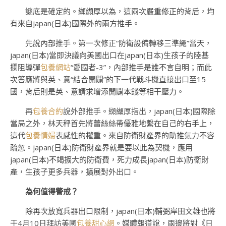
謎底是確定的。纐纈厚以為，這兩次嚴重修正的背后，均
有來自japan(日本)國際外的兩方推手。
先說內部推手。第一次修正“防衛設備轉移三準繩”當天，
japan(日本)當即決議向美國出口在japan(日本)生孩子的陸基
攔阻導彈
包養網站
“愛國者-3”，內部推手是誰不言自明；而此
次答應將與英、意“結合開闢”的下一代戰斗機直接出口至15
國，背后則是英、意請求增添開闢本錢等相干壓力。
再
包養合約
說外部推手。纐纈厚指出，japan(日本)國際除
當局之外，林天秤首先將蕾絲絲帶優雅地繫在自己的右手上，
這代
包養情婦
表感性的權重。來自防衛財產界的助推氣力不容
疏忽。japan(日本)防衛財產界就是要以此為契機，應用
japan(日本)不竭擴大的防衛費，死力成長japan(日本)防衛財
產，生孩子更多兵器，擴展對外出口。
為何值得警戒？
除再次放寬兵器出口限制，japan(日本)輔弼岸田文雄也將
于4月10日拜訪美國
包養甜心網
。媒體報道說，兩邊將對《日