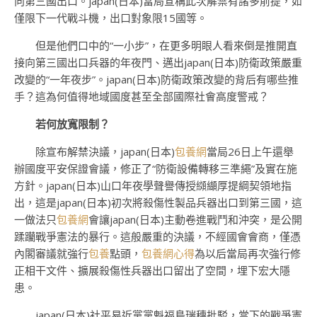
向第三國出口。japan(日本)當局宣稱此次解禁有諸多前提，如
僅限下一代戰斗機，出口對象限15國等。
但是他們口中的“一小步”，在更多明眼人看來倒是推開直
接向第三國出口兵器的年夜門、邁出japan(日本)防衛政策嚴重
改變的“一年夜步”。japan(日本)防衛政策改變的背后有哪些推
手？這為何值得地域國度甚至全部國際社會高度警戒？
若何放寬限制？
除宣布解禁決議，japan(日本)
包養網
當局26日上午還舉
辦國度平安保證會議，修正了“防衛設備轉移三準繩”及實在施
方針。japan(日本)山口年夜學聲譽傳授纐纈厚提綱契領地指
出，這是japan(日本)初次將殺傷性製品兵器出口到第三國，這
一做法只
包養網
會讓japan(日本)主動卷進戰鬥和沖突，是公開
蹂躪戰爭憲法的暴行。這般嚴重的決議，不經國會會商，僅憑
內閣審議就強行
包養
點頭，
包養網心得
為以后當局再次強行修
正相干文件、擴展殺傷性兵器出口留出了空間，埋下宏大隱
患。
japan(日本)社平易近黨黨魁福島瑞穗批駁，當下的戰爭憲