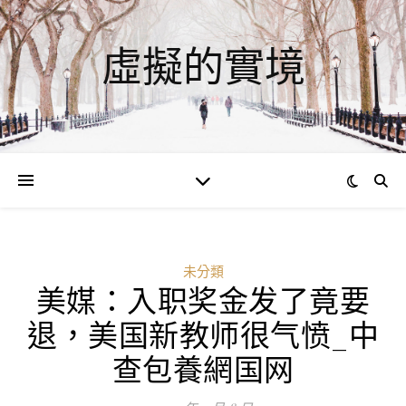
虛擬的實境
未分類
美媒：入职奖金发了竟要
退，美国新教师很气愤_中
查包養網国网