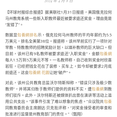
2024 年 4 月 8 日
【环球时报综合报道】据美联社1月31日报道，美国俄克拉何
马州教育系统一些新入职教师最近被要求退还奖金，理由竟是
“发错了”。
数据显
包養網排名
示，俄克拉何马州教师的平均年薪约为5.5
万美元，排名全美第38位。报道称，该州早前实行了一项针对
早教、特教教师的招聘奖励计划，以填补教师的巨大缺口。但
目前，该州已有9名教师被要求退还“入职奖金”，金额
包養網
每人1.5万到5万美元不等。一名教师称，自己收到奖金时欣喜
若狂，已经把钱全花在了装修、买车上，如今却被要求2月底
前退还，这会
包養網 花園
让她“破产”。
对此，该州公共教育总监沃尔特斯辩称，“错误只涉及极少数
教师”，并将其归咎于教师们提供的资料不实，遭
包養網
到教
师们驳斥。此外，沃尔特斯还被媒体扒出曾在演讲等活动上滥
用公共支出。“该事件引发了难以想象的焦虑。”众议院共
包養
同教育委员会主席朗达·贝克批评称，“对奖金接受者的审查和
批准进行监督是州教育部门的责任。”（甄翔）