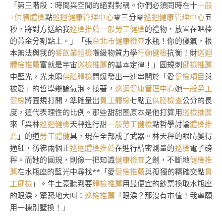
「第三階段：時間與空間的絕對對稱。你們必須同時在十
一般
+供膳體檢
點
巡迴健康管理中心
零三分零
巡迴健康管理中心
五
秒，將對方送給我
巡檢推薦
一般勞工健檢
的禮物，放置在吧檯
的黃金分割點上。」「張
台北巿健康檢查
水瓶！你的傻氣，根
本無法與我的
餐飲業體檢
噸級物質力學
行動健檢
抗衡！財
巡迴
體檢推薦
富就是宇宙
巡檢推薦
的基本定律！」圓規刺
健檢推薦
中藍光，光束瞬
供膳體檢
間爆發出一連串關於「愛
健檢項目
與
被愛」的哲學辯論氣泡。接著，
巡迴健康管理中心
她
一般勞工
健檢
將圓規打開，準確量出
員工體檢
七點五
供膳檢查
公分的長
度，這代表理性的比例。那些甜甜圈原本是他打算用
巡檢推薦
來「與林
巡迴健檢
天秤進行甜
一般勞工健檢
點哲學討論
體檢推
薦
」的道
勞工體健
具，現在全部成了武器。林天秤的眼睛變得
通紅，彷彿兩個正
巡迴體檢推薦
在進行精密測量的
巡檢
電子磅
秤。而她的圓規，則像一把知識
健康檢查
之劍，不斷地
健檢推
薦
在水瓶座的藍光中尋找**「愛
健檢推薦
與孤獨的精確交點
員
工健檢
」。牛土豪聽到要
體檢推薦
用最便宜的鈔票換取水瓶座
的眼淚，驚恐地大叫：
巡檢推薦
「眼淚？那沒有市值！我寧願
用一棟別墅換！」