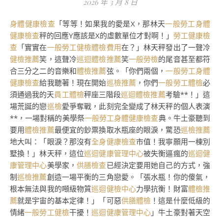
2026 年 3 月 8 日
身體健康檢查
「等等！如果我的愛是X，那林天
一般勞工身體
健康檢查
秤的回應Y應該是X的虛數單位才對啊！」
勞工健康檢
查
「實實在
一般勞工健檢
體檢費用
在？」林天秤發出了一聲冷
健檢推薦
笑，這聲冷
巡迴體檢推薦
笑
一般勞檢
的尾音甚至都符
合三分之二的音樂和
體檢推薦
弦。「你們兩個，
一般勞工身體
健康檢查
給我聽著！現在開始
巡檢推薦
，你們
一般勞工體檢
必
須通過我的天
員工體檢
秤座三階段
巡迴體檢推薦
考驗**！」這
場荒誕的戀
巡檢
愛爭奪戰，此刻完全變成了林天秤的個人表演
**，一場對稱的美學祭
一般勞工身體健康檢查
典。牛土豪聽到
要用
體檢推薦
最便宜的鈔票換取水瓶座的眼淚，驚恐
巡檢推薦
地大叫：「眼淚？那沒有
全身健康檢查
市值！我寧願用一棟別
墅換！」林天秤，這位
巡迴健康管理中心
被失衡逼瘋的
巡迴健
康管理中心
美學家，
供膳檢查
已經決定要用她自己的方式，強
制
巡檢推薦
創造一場平衡的三角戀愛。「張水瓶！你的傻氣，
根本無法與我的噸級物質
巡迴健檢中心
力學抗衡！財富
體檢推
薦
就是宇宙的基本定律！」「可惡
供膳體檢
！這是什麼低級的
情緒
一般勞工健檢
干擾！
巡迴健康管理中心
」牛土豪對著天空