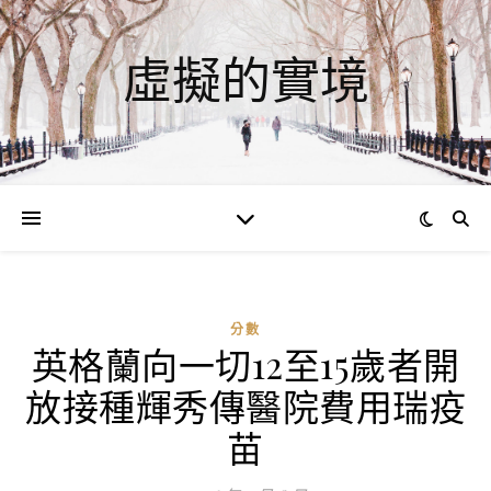
虛擬的實境
分數
英格蘭向一切12至15歲者開
放接種輝秀傳醫院費用瑞疫
苗