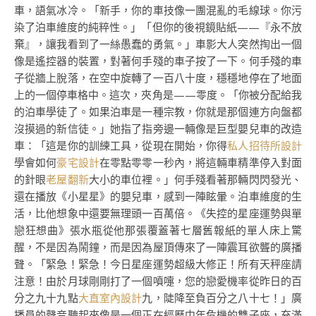
車，語氣冰冷。「新手，你的車技像一團混亂的毛線球。你污
染了泊車維度的純粹性。」「但你的後視鏡貼紙——『永不放
棄』，讓我看到了一絲愚蠢的勇氣。」車影大人突然掏出一個
像是遙控器的裝置，對著何手殘的車子按了一下。何手殘的車
子從牆上脫落，在空中旋轉了一百八十度，穩穩地停在了地面
上的一個停車格中。這次，夾角是——零度。「你被分配給我
的泊車學徒了。如果泊車是一種宗教，你就是那個連方向盤都
沒摸過的新信徒。」她指了指旁邊一輛像是巨型嬰兒車的改造
車：「這是你的訓練工具，從現在開始，你得
私人招待所設計
學會如何
豪宅設計
在零點零零一秒內，將這輛車精準停入對面
的針眼
老屋翻新
大小的車位裡。」何手殘看著那輛閃閃發光、
還在播放《小星星》的嬰兒車，感到一陣眩暈。泊車維度的生
活，比他想象中還要無理頭一百萬倍。《失控的星座運勢與單
戀狂想曲》張水瓶從他那張覆蓋著七層舊報紙的單人床上驚
醒，不是因為鬧鐘，而是因為屋頂傳來了一陣震耳欲聾的廣播
聲。「緊急！緊急！今日星座運勢超級大修正！所有天秤座請
注意！由於月球剛剛打了一個噴嚏，您的戀愛機率從昨日的百
分之九十九點
大直室內設計
九，陡降至負百分之八十七！」廣
播員的聲音聽起來像是一個正在經歷中年危機的雙子座，充滿