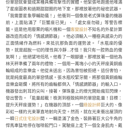
份單戀就會變成某種具備攻擊性的實體。他緊張地跑進他堆滿
了星座圖表和過期甜甜圈的地下室，那裡放著他的秘密武器。
「我需要星象學輔助儀！」他衝到一個像是老式彈珠臺的機器
前，上面貼滿了「巨蟹座已哭」、「處女座勿碰」等警告標
籤。這是他用廢棄的唱片機和一個
客變設計
不知名的外星計算
器改造而成的「情感調節器」。他必須輸入一種極具感染力的
正面情緒作為燃料，來抵抗那負面的運勢波。「水瓶座的優
勢，就是超脫一切的理性與冷靜…才怪！我只有一腔熱血的傻
氣啊！」他絕望地低吼。他看了一眼腳邊。那裡放著一個他為
林天秤準備了兩年的禮物：一個用一萬塊小小的天秤座黃銅齒
輪組成的音樂盒。他從未送出，因為害怕被拒絕。這份害怕，
就是純度最高的單戀情感。張水瓶咬緊牙關，將那個黃銅齒輪
音樂盒砸爛，將所有的齒輪都倒入「情感調節器」的輸入口。
機器發出刺耳的尖叫，接著，彈珠臺上的燈光開始瘋狂閃爍，
發出警告。「能量超載！檢測到極致純粹的單戀能量！目標：
提升天秤座運勢！」在機器的頂部，一個
綠設計師
巨大的、像
彩虹一樣的光束筆直地射向天空。然而，就在光束衝出屋頂的
一瞬
日式住宅設計
間，一輛塗滿了金色、裝飾著巨大公牛角的
悍馬車猛地停在咖啡館門口。駕駛座上走下一個全身肌肉、戴