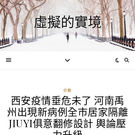
虛擬的實境
分數
西安疫情垂危未了 河南禹
州出現新病例全市居家隔離
JIUYI俱意翻修設計 輿論壓
力升級