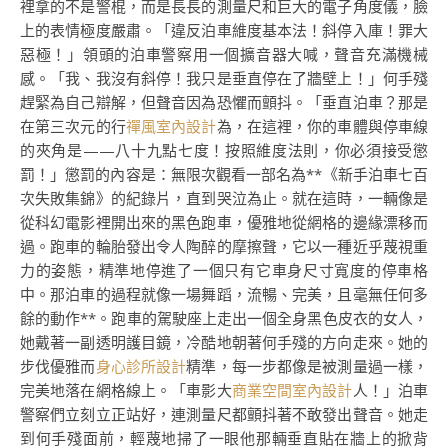
裡拿的不是警棍，而是長長的測量尺和巨大的電子角度儀，臉
上的表情極度嚴肅。「違反泊車維度基本法！斜停入庫！罪大
惡極！」領頭的泊車警察用一個擴音器大喊，聲音充滿機械
感。「我、我沒有斜停！我只是垂直停在了牆壁上！」何手殘
趕緊為自己辯解，但聲音因為恐懼而顫抖。「垂直泊車？那是
在第三次元的行
禪風室內設計
為，在這裡，你的車體與停車線
的夾角是——八十九點七度！按照維度法則，你必須接受懲
罰！」懲罰的內容是：無限次觀看一部名為**《新手泊車七百
次失敗集錦》的紀錄片，直到哭泣為止。就在這時，一輛像是
從科幻電影裡開出來的黑色跑車，優雅地從網格的邊緣漂移而
過。跑車的輪胎發出令人陶醉的摩擦聲，它以一種近乎蔑視重
力的姿態，精準地停進了一個只有它車身尺寸寬度的停車格
中。那泊車的過程就像一場舞蹈，流暢、完美，且毫無任何多
餘的動作**。跑車的駕駛座上走出一個全身黑色皮衣的女人，
她戴著一副透明護目鏡，冷酷地朝著何手殘的方向走來。她的
步伐優雅而
身心診所設計
精準，每一步都像是被測量過一樣，
完美地落在網格線上。「車影大
商業空間室內設計
人！」泊車
警察們立刻立正站好，連測量尺都顫抖著不敢發出聲音。她走
到何手殘面前，輕蔑地掃了一眼他那輛垂直貼在牆上的掀背