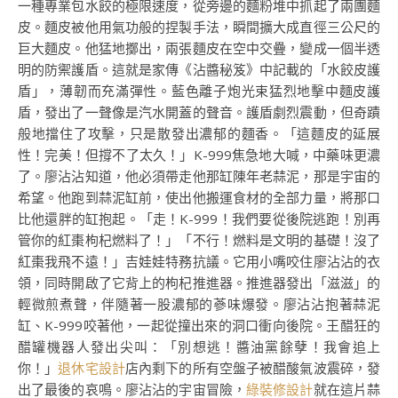
一種專業包水餃的極限速度，從旁邊的麵粉堆中抓起了兩團麵
皮。麵皮被他用氣功般的捏製手法，瞬間擴大成直徑三公尺的
巨大麵皮。他猛地擲出，兩張麵皮在空中交疊，變成一個半透
明的防禦護盾。這就是家傳《沾醬秘笈》中記載的「水餃皮護
盾」，薄韌而充滿彈性。藍色離子炮光束猛烈地擊中麵皮護
盾，發出了一聲像是汽水開蓋的聲音。護盾劇烈震動，但奇蹟
般地擋住了攻擊，只是散發出濃郁的麵香。「這麵皮的延展
性！完美！但撐不了太久！」K-999焦急地大喊，中藥味更濃
了。廖沾沾知道，他必須帶走他那缸陳年老蒜泥，那是宇宙的
希望。他跑到蒜泥缸前，使出他搬運食材的全部力量，將那口
比他還胖的缸抱起。「走！K-999！我們要從後院逃跑！別再
管你的紅棗枸杞燃料了！」「不行！燃料是文明的基礎！沒了
紅棗我飛不遠！」吉娃娃特務抗議。它用小嘴咬住廖沾沾的衣
領，同時開啟了它背上的枸杞推進器。推進器發出「滋滋」的
輕微煎煮聲，伴隨著一股濃郁的蔘味爆發。廖沾沾抱著蒜泥
缸、K-999咬著他，一起從撞出來的洞口衝向後院。王醋狂的
醋罐機器人發出尖叫：「別想逃！醬油黨餘孽！我會追上
你！」
退休宅設計
店內剩下的所有空盤子被醋酸氣波震碎，發
出了最後的哀鳴。廖沾沾的宇宙冒險，
綠裝修設計
就在這片蒜