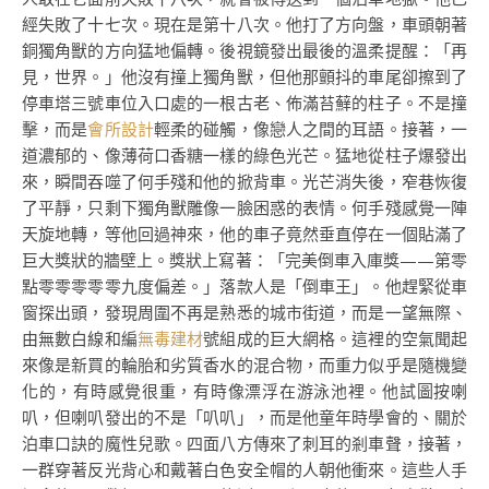
經失敗了十七次。現在是第十八次。他打了方向盤，車頭朝著
銅獨角獸的方向猛地偏轉。後視鏡發出最後的溫柔提醒：「再
見，世界。」他沒有撞上獨角獸，但他那顫抖的車尾卻擦到了
停車塔三號車位入口處的一根古老、佈滿苔蘚的柱子。不是撞
擊，而是
會所設計
輕柔的碰觸，像戀人之間的耳語。接著，一
道濃郁的、像薄荷口香糖一樣的綠色光芒。猛地從柱子爆發出
來，瞬間吞噬了何手殘和他的掀背車。光芒消失後，窄巷恢復
了平靜，只剩下獨角獸雕像一臉困惑的表情。何手殘感覺一陣
天旋地轉，等他回過神來，他的車子竟然垂直停在一個貼滿了
巨大獎狀的牆壁上。獎狀上寫著：「完美倒車入庫獎——第零
點零零零零零九度偏差。」落款人是「倒車王」。他趕緊從車
窗探出頭，發現周圍不再是熟悉的城市街道，而是一望無際、
由無數白線和編
無毒建材
號組成的巨大網格。這裡的空氣聞起
來像是新買的輪胎和劣質香水的混合物，而重力似乎是隨機變
化的，有時感覺很重，有時像漂浮在游泳池裡。他試圖按喇
叭，但喇叭發出的不是「叭叭」，而是他童年時學會的、關於
泊車口訣的魔性兒歌。四面八方傳來了刺耳的剎車聲，接著，
一群穿著反光背心和戴著白色安全帽的人朝他衝來。這些人手