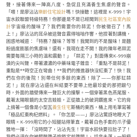
聲，接著傳來一陣高八度、急促且充滿養生焦慮的聲音。
「喂！是廖沾沾
樂齡住宅設計
嗎！快接聽！這裡是 K-999！宇
宙水餃聯盟特級特務！你那邊是不是已經聞到
民生社區室內設
計
宇宙級的酸味了？我們需要你的蒜泥！你被徵召了！馬
上！」廖沾沾的耳朵被這聲音震得嗡嗡作響，他捏著對講機，
困惑地喊道：「特務？酸味？等等！我聞到的不是酸味！是麵
粉過度膨脹的焦慮味！還有，我現在走不開！我的陳年老蒜泥
需要每隔三小時的溫和震動！」「蒜泥？」對面傳來K-999崩
潰的尖叫聲，帶著濃濃的中藥味電子雜音：「重點不是蒜泥！
重點是**時空正在彎曲！**我們的推進器快沒紅棗了！快！我
們在你的後院！別帶任何多餘的東西！除了——你那缸蒜
泥！」就在廖沾沾還在糾結要不要帶上他最珍愛的那把銀勺
時，外面的牆壁傳來一聲巨大的撞擊。一個穿著黑色燕尾服、
戴著太陽眼鏡的太空吉娃娃，正從牆上的破洞鑽進來。它的背
上揹著一個像是小型瓦
養生住宅
斯桶的東西，桶上用毛筆寫著
「極品紅棗枸杞燃料」。「你怎麼——」廖沾沾驚訝地瞪大了
眼睛。K-999用它的小短腿站得筆直，戴著白色手套的爪子優
雅地一揮：「沒時間了，沾沾先生！宇宙水餃快要拉肚子了！
我們必須在你被醋酸離子炮鎖定前離開！」話音未落，一股極