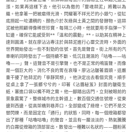
漲，如果再這樣下去，他引以為傲的「靈魂蒜泥」將難以為
繼。他拿著一把被磨得光滑、閃耀著不祥光芒的小銀勺，從缸
底撈起一坨濃稠的、顏色介於灰綠與土黃之間的發酵物。這蒜
泥被他照顧得像稀世珍寶，每隔三小時，他就要用手指彈一下
缸邊，確保它能感受到**「溫和的震動」**，以助其在精神上
達到圓滿。就在廖沾沾專注於與蒜泥進行心靈交流時，外面的
世界開始發出一些不對勁的信號。首先是聲音。街上所有的汽
車喇叭同時發出了一個持續不斷、低沉且潮濕的「咕嚕——咕
嚕——」聲。這聲音不是引擎聲，也不是正常的鳴笛聲，而像
是一個巨大的、消化不良的胃在哀嚎。廖沾沾皺著眉頭，這嚴
重干擾了他蒜泥的「寧靜冥想」。他決定出去看個究竟，順手
從桌上拿了一張髒兮兮的，印著《沾醬秘笈》封面的皺衛生
紙，塞進口袋以備不時之需。他一腳踏出店門，立刻被眼前的
景象震驚了。整條城市的主幹道上，數百個交通信號燈，從東
邊到西邊，從高架橋到巷弄口，全部變成了綠燈。它們不是交
替閃爍，而是固定在「通行」的狀態，同時，每一個燈箱都發
出了那種「咕嚕咕嚕」的聲音，並且有一層淡淡的、熱氣騰騰
的白霧從燈箱的頂部冒出，散發出一種難以名狀的——麵粉蒸