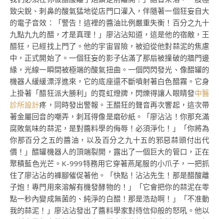
致尖銳、刺鼻的酸氣猛地從店門口灌入，伴隨著一個狂妄自大
的電子音效：「警告！這裡的醬油比例嚴重失衡！百分之九十
九點九九的醋，才是真理！」廖沾沾知道，這是他的宿敵，王
醋狂，已經找上門了。他的宇宙冒險，被迫從他對蒜泥的焦慮
中，正式開始了。一個狂妄的影子佔滿了那扇被撞破的牆門邊
緣，光線一瞬間被極端的酸氣扭曲。一個閃閃發光、像醋罐的
機器人緩緩漂浮進來，它的底座還不斷噴射著白色醋霧。它身
上掛著「醋狂派大勝利」的霓虹燈牌，閃爍得讓人眼睛發
中醫
診所設計
疼，同時發出警報。王醋狂的聲音再次響起，這次帶
著金屬回音的嘲弄，刺耳得像是磨砂紙。「廖沾沾！你那充滿
腐敗氣味的蒜泥，是對醬料學的侮辱！必須淨化！」「你將為
你那百分之五的醬油，以及百分之九十五的邪惡蒜頭付出代
價！」醋罐機器人的頂端裂開，露出了一個巨大的管口，正在
聚積藍色光芒。K-999特務用它穿著燕尾服的小爪子，一把抓
住了廖沾沾的褲腳催促著他。「快點！沾沾先生！那是醋酸離
子炮！專門用來溶解有機發酵物的！」「它會把你的蒜泥在零
點一秒內變成無菌的、純淨的白醋！那是浩劫啊！」「不准動
我的蒜泥！」廖沾沾發出了醬料學家對待信仰般的怒吼。他以