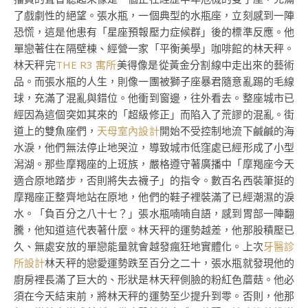
了戲劇性的絕望。張水瓶，一個典型的水瓶座，立刻感到一陣
恐慌，這是他患有「星座預報壓力症候群」後的標準反應。他
單戀著住在隔壁棟、經營一家「平衡美學」咖啡館的林天秤。
林天秤完
THE R3 寓所
美得像是從黃金分割線中走出來的藝術
品。而張水瓶的人生，則像一團被獅子座暴君隨意亂踢的毛線
球，充滿了混亂與錯位。他衝到窗邊，往外看去。整座城市已
經因為這個突如其來的「超級修正」而陷入了荒謬的混亂。街
道上的雙魚座們，
天母室內設計
開始不受控制地流下鹹鹹的海
水淚，他們無法停止地哭泣，導致城市低窪處已經形成了小型
潟湖。那些摩羯座的上班族，嚴格遵守著廣播中「摩羯座今天
適合原地踏步，否則將失去襪子」的指令。數百名西裝筆挺的
摩羯座正整齊地站在原地，他們的鞋子裡裝滿了已經潮濕的淚
水。「負百分之八十七？」張水瓶喃喃自語，感到胃部一陣翻
騰，他知道這代表著什麼。林天秤的運勢越差，他那股積壓已
久、無處安放的單戀能量就會越發瘋狂地實體化。上次
牙醫診
所設計
林天秤的戀愛運勢跌至百分之二十，張水瓶就發現他的
廚房裡長滿了巨大的、形狀是林天秤側臉的粉紅色蘑菇。他必
須在今天結束前，將林天秤的運勢至少提升到零。否則，他那