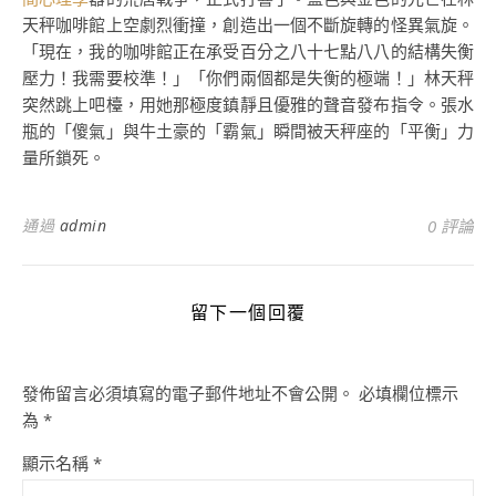
天秤咖啡館上空劇烈衝撞，創造出一個不斷旋轉的怪異氣旋。
「現在，我的咖啡館正在承受百分之八十七點八八的結構失衡
壓力！我需要校準！」「你們兩個都是失衡的極端！」林天秤
突然跳上吧檯，用她那極度鎮靜且優雅的聲音發布指令。張水
瓶的「傻氣」與牛土豪的「霸氣」瞬間被天秤座的「平衡」力
量所鎖死。
通過
admin
0 評論
留下一個回覆
發佈留言必須填寫的電子郵件地址不會公開。
必填欄位標示
為
*
顯示名稱
*