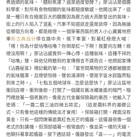
煮過頭的氣味。「麵粉焦慮？還是過度發酵？」廖沾沾是個醬
料學家，對所有食物相關的氣味都極度敏感。他聞出來了，這
是一種只有在極度巨大的麵團因為壓力過大而散發出的氣味。
街上的行人陷入了混亂。汽車不知道該走還是該停，因為無論
從哪個方向看，都是綠燈。一個穿著西裝的男人小心翼翼地把
車
新古典設計
停在路中央，搖下車窗，對著紅綠燈大喊：
「喂！你為什麼咕嚕咕嚕？你倒是紅一下啊！我要向左轉！綠
燈沒用啊！」廖沾沾感覺到一陣心悸。這種氣味，這種不祥的
「咕嚕」聲，與他兒時聽到的家傳預言不謀而合。他想起家傳
《沾醬秘笈》裡記載的第一句：「當世間萬物的交通都被麵皮
的氣味籠罩，且燈號恒綠、聲如湯沸時，便是宇宙水餃臨界點
到來之時。」「七點五個地球年…怎麼這麼快？」廖沾沾猛地
衝回店裡，衝到後廚，打開了一個藏在舊冰櫃後面的暗門。暗
門裡放著一個老舊的、像是古代金屬保險箱的東西。他輸入了
密碼：「一醬二醋三油四辣五蒜泥」（這是醬料界的基礎公
式，只有像他這樣的傳統派才會用）。保險箱打開，裡面沒有
黃金，只有一個閃爍著詭異紅色光芒的儀器。這儀器很像一個
老式的對講機，但頂部插著一根彎曲的、像韭菜一樣的天線。
他顫抖著拿起儀器，按下通話鈕。儀器發出「滋——」的電流