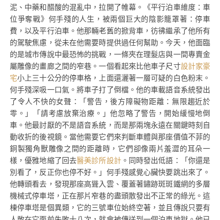
泥、中藥和醋酸的混亂中，拉開了帷幕。《平行泊車維度：車
位爭奪戰》何手殘的人生，被兩個巨大的陰影籠罩著：停車
費，以及平行泊車。他那輛老舊的掀背車，彷彿繼承了他所有
的駕駛焦慮，從未在他需要時提供過任何幫助。今天，他面臨
的是城市傳說中最恐怖的挑戰，一條夾在理髮店與一間專賣金
屬雕像的畫廊之間的窄巷。一個看起來比他車子尺寸
設計家豪
宅
小上三十公分的停車格，上面還灑著一層可疑的白色粉末。
何手殘深吸一口氣。將車子打了倒檔。他的車載語音系統發出
了令人不快的女聲：「警告，後方障礙物距離：無限趨近於
零。」「請考慮放棄治療。」他忽略了警告，開始緩慢地倒
車。他最討厭的不是語音系統，而是那兩塊永遠在關鍵時刻自
動收折的後視鏡。當他需要它們來判斷車體與那座價值不菲的
銅製獨角獸雕像之間的距離時，它們卻像兩片羞澀的耳朵一
樣，優雅地縮了回去
醫美診所設計
。同時發出低語：「你還是
別看了，反正你也停不好。」何手殘感覺心臟快要跳出來了。
他轉頭看去，發現那座高聳入雲、覆蓋著鏽跡斑斑鐵網的多層
機械式停車塔，正在那片窄巷的盡頭散發出不正常的綠光。這
棟停車塔是個異類，它的三號車位始終空著，並且傳說只要有
人敢在它面前失敗十八次，就會被傳送到一個泊車地獄。他已