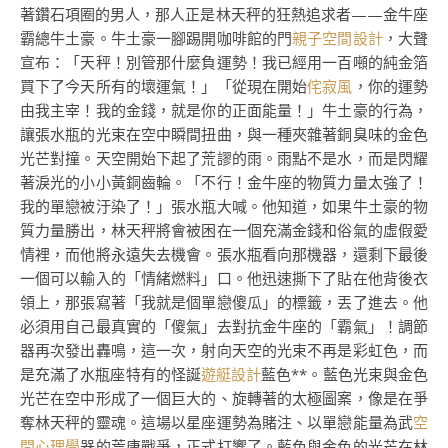
著鑽石項圈的男人，那人正是林天秤的狂熱追求者——金牛座
霸總牛土豪。牛土豪一腳踢開咖啡館的門
親子空間設計
，大聲
宣布：「天秤！別管那什麼負運勢！我已經用一百噸的純金箔
買下了今天所有的壞運氣！」「從現在開始
侘寂風
，你的運勢
由我主宰！我的金錢，就是你的正面能量！」牛土豪的行為，
讓張水瓶的光束在空中瞬間扭曲，與一種夾雜著銅臭味的金色
光芒對撞。天空開始下起了荒謬的雨。雨點不是水，而是閃耀
著淚光的小小黃銅齒輪。「不行！金牛座的物質力量太強了！
我的單戀被汙染了！」張水瓶大喊。他知道，如果牛土豪的物
質力量勝出，林天秤將會被困在一個充滿金錢和俗氣的虛假愛
情裡，而他將永遠失去機會。張水瓶看向那機器，還剩下最後
一個可以輸入的「情緒燃料」口。他迅速撕下了貼在他背後衣
領上，那張寫著「我就是個單戀傻瓜」的標籤，丟了進去。他
必須用自己最真實的「傻氣」去對抗金牛座的「霸氣」！調節
器再次發出轟鳴，這一次，射向天空的光束不再是彩虹色，而
是充滿了水瓶座特有的怪誕
遊艇設計
藍色**。藍色光束與金色
光芒在空中形成了一個巨大的、旋轉著的太極圖案，像是在爭
奪林天秤的靈魂。這場以星座運勢為賭注、以單戀能量為武
空
間心理學
器的荒唐戰爭，正式打響了。藍色與金色的光芒在林