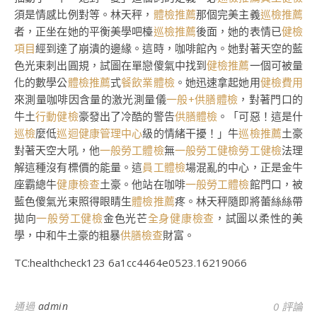
須是情感比例對等。林天秤，
體檢推薦
那個完美主義
巡檢推薦
者，正坐在她的平衡美學吧檯
巡檢推薦
後面，她的表情已
健檢
項目
經到達了崩潰的邊緣。這時，咖啡館內。她對著天空的藍
色光束刺出圓規，試圖在單戀傻氣中找到
健檢推薦
一個可被量
化的數學公
體檢推薦
式
餐飲業體檢
。她迅速拿起她用
健檢費用
來測量咖啡因含量的激光測量儀
一般+供膳體檢
，對著門口的
牛土
行動健檢
豪發出了冷酷的警告
供膳體檢
。「可惡！這是什
巡檢
麼低
巡迴健康管理中心
級的情緒干擾！」牛
巡檢推薦
土豪
對著天空大吼，他
一般勞工體檢
無
一般勞工健檢
勞工健檢
法理
解這種沒有標價的能量。這
員工體檢
場混亂的中心，正是金牛
座霸總牛
健康檢查
土豪。他站在咖啡
一般勞工體檢
館門口，被
藍色傻氣光束照得眼睛生
體檢推薦
疼。林天秤隨即將蕾絲絲帶
拋向
一般勞工健檢
金色光芒
全身健康檢查
，試圖以柔性的美
學，中和牛土豪的粗暴
供膳檢查
財富。
TC:healthcheck123 6a1cc4464e0523.16219066
通過
admin
0 評論