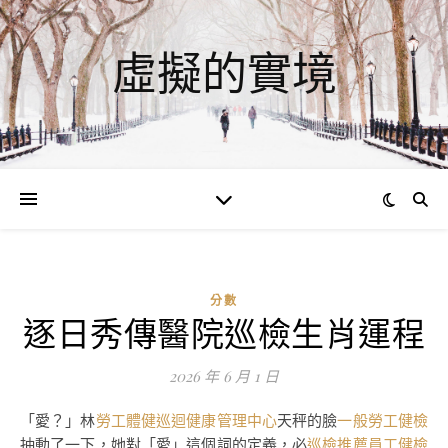
虛擬的實境
分數
逐日秀傳醫院巡檢生肖運程
2026 年 6 月 1 日
「愛？」林
勞工體健
巡迴健康管理中心
天秤的臉
一般勞工健檢
抽動了一下，她對「愛」這個詞的定義，必
巡檢推薦
員工健檢