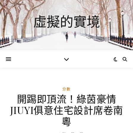
虛擬的實境
分數
開踢即頂流！綠茵豪情
JIUYI俱意住宅設計席卷南
粵