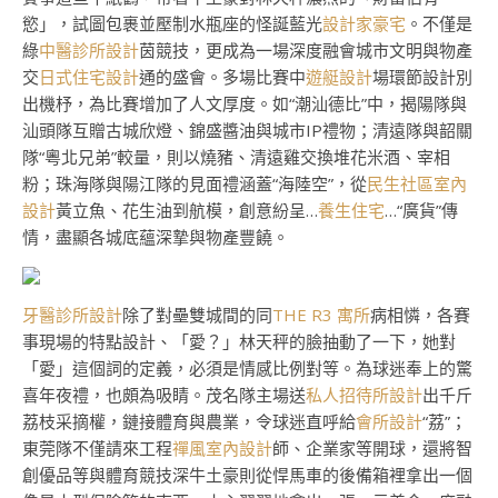
慾」，試圖包裹並壓制水瓶座的怪誕藍光
設計家豪宅
。不僅是
綠
中醫診所設計
茵競技，更成為一場深度融會城市文明與物產
交
日式住宅設計
通的盛會。多場比賽中
遊艇設計
場環節設計別
出機杼，為比賽增加了人文厚度。如“潮汕德比”中，揭陽隊與
汕頭隊互贈古城欣燈、錦盛醬油與城市IP禮物；清遠隊與韶關
隊“粵北兄弟”較量，則以燒豬、清遠雞交換堆花米酒、宰相
粉；珠海隊與陽江隊的見面禮涵蓋“海陸空”，從
民生社區室內
設計
黃立魚、花生油到航模，創意紛呈…
養生住宅
…“廣貨”傳
情，盡顯各城底蘊深摯與物產豐饒。
牙醫診所設計
除了對壘雙城間的同
THE R3 寓所
病相憐，各賽
事現場的特點設計、「愛？」林天秤的臉抽動了一下，她對
「愛」這個詞的定義，必須是情感比例對等。為球迷奉上的驚
喜年夜禮，也頗為吸睛。茂名隊主場送
私人招待所設計
出千斤
荔枝采摘權，鏈接體育與農業，令球迷直呼給
會所設計
“荔”；
東莞隊不僅請來工程
禪風室內設計
師、企業家等開球，還將智
創優品等與體育競技深牛土豪則從悍馬車的後備箱裡拿出一個