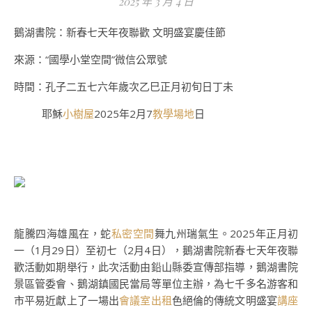
2025 年 3 月 4 日
鵝湖書院：新春七天年夜聯歡 文明盛宴慶佳節
來源：“國學小堂空間”微信公眾號
時間：孔子二五七六年歲次乙巳正月初旬日丁未
耶穌
小樹屋
2025年2月7
教學場地
日
龍騰四海雄風在，蛇
私密空間
舞九州瑞氣生。2025年正月初
一（1月29日）至初七（2月4日），鵝湖書院新春七天年夜聯
歡活動如期舉行，此次活動由鉛山縣委宣傳部指導，鵝湖書院
景區管委會、鵝湖鎮國民當局等單位主辦，為七千多名游客和
市平易近獻上了一場出
會議室出租
色絕倫的傳統文明盛宴
講座