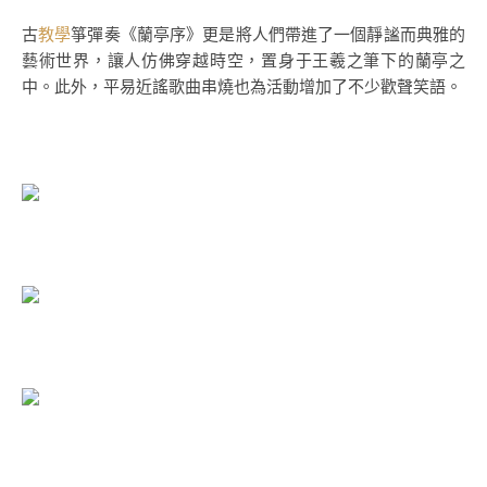
古
教學
箏彈奏《蘭亭序》更是將人們帶進了一個靜謐而典雅的
藝術世界，讓人仿佛穿越時空，置身于王羲之筆下的蘭亭之
中。此外，平易近謠歌曲串燒也為活動增加了不少歡聲笑語。