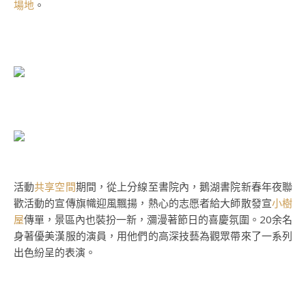
場地
。
活動
共享空間
期間，從上分線至書院內，鵝湖書院新春年夜聯
歡活動的宣傳旗幟迎風飄揚，熱心的志愿者給大師散發宣
小樹
屋
傳單，景區內也裝扮一新，瀰漫著節日的喜慶氛圍。20余名
身著優美漢服的演員，用他們的高深技藝為觀眾帶來了一系列
出色紛呈的表演。