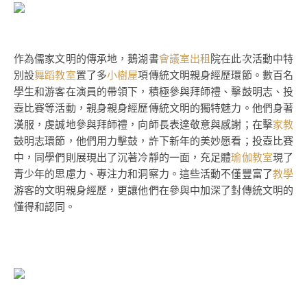
作為儒家文明的傳承地，鵝湖書
會議室出租
院在此次活動中特
別設
舞蹈教室
置了多
小樹屋
項傳統文明親身經歷環節。數百名
學生和游客在演員的帶領下，積極參與拜師禮、擊鼓明志、投
壺比賽等活動，親身親身經歷傳統文明的獨特魅力。他們身著
漢服，虔誠地參與拜師禮，向師長表達敬意與感謝；在擊
家教
鼓明志環節，他們用力擊鼓，許下新年的美妙愿看；投壺比賽
中，同學們則展現出了沉著冷靜的一面，充足體
瑜伽教室
現了
青少年的思慮力、專注力和洞察力。這些活動不僅豐富了
教學
游客的文明親身經歷，更讓他們在參與中加深了對傳統文明的
懂得和認同。