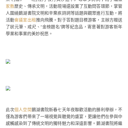
家教
歷史、傳承文明，活動現場還設置了互動問答環節，掌管
人圍繞鵝湖書院文明和辛棄疾詩詞等話題與觀眾進行互動，將
活動
會議室出租
推向飛騰。對于答對題目標游客，主辦方贈送
了狀元筆、戒尺、“金榜題名”牌等紀念品，寄意著對游客新年
學業和事業的美妙祝愿。
此次
個人空間
鵝湖書院新春七天年夜聯歡活動的勝利舉辦，不
僅為游客們帶來了一場視覺與聽覺的盛宴，更讓他們在參與中
感觸感染到了傳統文明的獨特魅力和深遠影響。鵝湖書院將繼