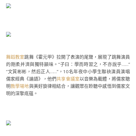
舞蹈教室
跳舞《霍元甲》拉開了表演的尾聲，展現了跳舞演員
的剛柔并濟與獨特韻味。“子曰：學而時習之，不亦說乎……”
“文質彬彬，然后正人……”，10名年夜中小學生聯袂演員演唱
儒家經典《論語》，他們
共享會議室
以音樂為載體，將儒家聰
明
教學場地
與美好旋律相結合，讓觀眾在聆聽中感悟到儒家文
明的深摯底蘊。