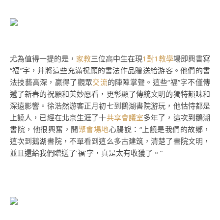
尤為值得一提的是，
家教
三位高中生在現
1對1教學
場即興書寫
“福”字，并將這些充滿祝願的書法作品贈送給游客。他們的書
法技藝高深，贏得了觀眾
交流
的陣陣掌聲。這些“福”字不僅傳
遞了新春的祝願和美妙愿看，更彰顯了傳統文明的獨特韻味和
深遠影響。徐浩然游客正月初七到鵝湖書院游玩，他怙恃都是
上饒人，已經在北京生涯了十
共享會議室
多年了，這次到鵝湖
書院，他很興奮，開
聚會場地
心腸說：“上饒是我們的故鄉，
這次到鵝湖書院，不單看到這么多古建筑，清楚了書院文明，
並且還給我們贈送了‘福’字，真是太有收獲了。”