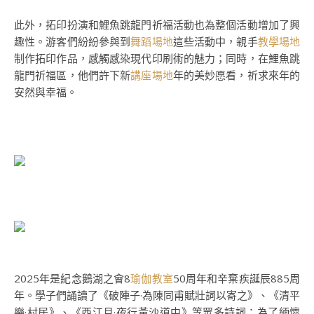
此外，拓印扮演和鯉魚跳龍門祈福活動也為整個活動增加了興
趣性。游客們紛紛參與到
舞蹈場地
這些活動中，親手
教學場地
制作拓印作品，感觸感染現代印刷術的魅力；同時，在鯉魚跳
龍門祈福區，他們許下新
講座場地
年的美妙愿看，祈求來年的
安然與幸福。
2025年是紀念鵝湖之會8
瑜伽教室
50周年和辛棄疾誕辰885周
年。學子們誦讀了《破陣子·為陳同甫賦壯詞以寄之》、《清平
樂·村居》、《西江月·夜行黃沙道中》等眾多詩詞；為了緬懷