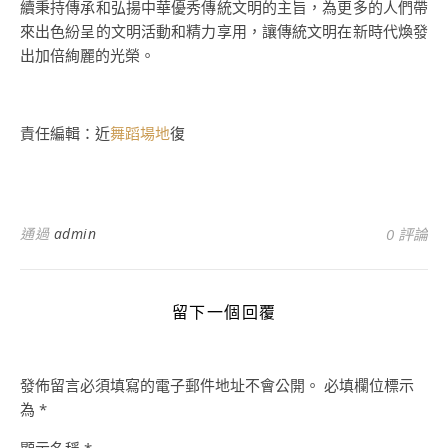
續秉持傳承和弘揚中華優秀傳統文明的主旨，為更多的人們帶
來出色紛呈的文明活動和精力享用，讓傳統文明在新時代煥發
出加倍絢麗的光榮。
責任編輯：近
舞蹈場地
復
通過
admin
0 評論
留下一個回覆
發佈留言必須填寫的電子郵件地址不會公開。
必填欄位標示
為
*