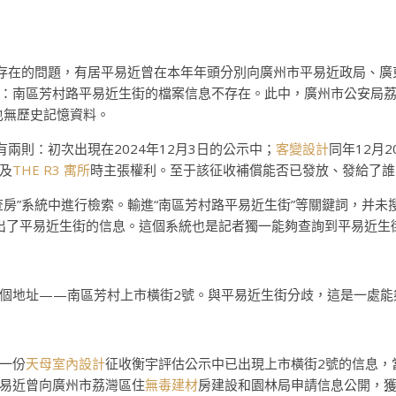
實存在的問題，有居平易近曾在本年年頭分別向廣州市平易近政局、
：南區芳村路平易近生街的檔案信息不存在。此中，廣州市公安局荔
也無歷史記憶資料。
兩則：初次出現在2024年12月3日的公示中；
客變設計
同年12月
及
THE R3 寓所
時主張權利。至于該征收補償能否已發放、發給了誰
查房”系統中進行檢索。輸進“南區芳村路平易近生街”等關鍵詞，并
出了平易近生街的信息。這個系統也是記者獨一能夠查詢到平易近生
個地址——南區芳村上市橫街2號。與平易近生街分歧，這是一處能
，一份
天母室內設計
征收衡宇評估公示中已出現上市橫街2號的信息，
易近曾向廣州市荔灣區住
無毒建材
房建設和園林局申請信息公開，獲