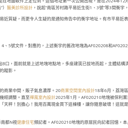
能在地圖軟件上定位到。這個地址第一次公開出現，是在2024年1
”）
醫美診所設計
，說起“南區芳村路平易近生街1、3號”等3間衡
易近質疑，而更令人生疑的是通知佈告中的衡宇地址。有市平易近表
4、5號文件，對應的，上述衡宇的舊改地塊為AF020208和AF02
站B口，面前就是上述地塊地點地，多座建筑已拔地而起，主體結構
的蹤影。
的商業中間，販子氣息濃厚。20
商業空間室內設計
18年6月，荔灣
幾經調整。直至
禪風室內設計
2025年1月，AF020210地塊被
天秤！別擔心！我用百萬現金買下這棟樓，讓你隨意破壞！這就是愛！
訴南都N視
健康住宅
頻記者。AF020210地塊的原居民向記者回憶，