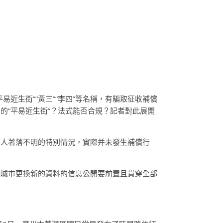
平易近生街”“黃三”“李四”等名稱，有騙取征收補償
的“平易近生街”？法式能否合規？記者對此展開
權人著落不明的特別情況，實際并未發生補償行
議城市更換新的資料的信息公開要前置且貫穿全部