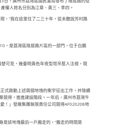
2月3日，廣州市荔灣區國民當局發布了陸居路的征
宇，產權人姓名分別為江章、黃三、李四。
現，“我在這里住了二三十年，從未聽說芳村路
0210，是荔灣區陸居路片區的一部門，位于白鵝
清楚可見，幾臺明黃色年夜型塔吊惹人注視，現
區正式啟動上述兩個地塊的衡宇征出工作，并陸續
保利置業競得，進進建設階段。一年后，廣州市荔灣牛
」發展集團無限責任公司競得AF020208地
本身是該地塊最后一戶搬走的，“搬走的時間是