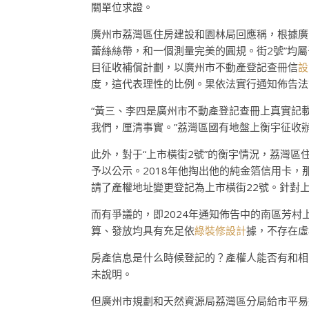
關單位求證。
廣州市荔灣區住房建設和園林局回應稱，根據廣州
蕾絲絲帶，和一個測量完美的圓規。街2號”均
目征收補償計劃，以廣州市不動產登記查冊信
設
度，這代表理性的比例。果依法實行通知佈告法
“黃三、李四是廣州市不動產登記查冊上真實記
我們，厘清事實。”荔灣區國有地盤上衡宇征收
此外，對于“上市橫街2號”的衡宇情況，荔灣區
予以公示。2018年他掏出他的純金箔信用卡
請了產權地址變更登記為上市橫街22號。針對
而有爭議的，即2024年通知佈告中的南區芳
算、發放均具有充足依
綠裝修設計
據，不存在虛
房產信息是什么時候登記的？產權人能否有和相
未說明。
但廣州市規劃和天然資源局荔灣區分局給市平易