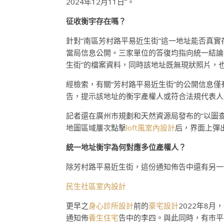
2024年12月11日”。
征收衡宇存在嗎？
針對“南區芳村路平易近生街”這一地址能否真
當局信息公開。三家單位的答復均指向統一結論
生街”的檔案資料，同時該地址既無現狀照片，
經檢索，有關“芳村路平易近生街”的公開信息僅有
告，提示該地址的衡宇產權人或符合法規代表人
記者還在廣州市規劃和天然資源局發布的“以圖
地圖區域屢次點擊
loft風室內設計
后，界面上彈
統一地址衡宇為何對應多位產權人？
除芳村路平易近生街，這份通知佈告中還有另一
民生社區室內設計
更早之
身心診所設計
前的
豪宅設計
2022年8月
通知佈
養生住宅
告中的李四。與此同時，有市平