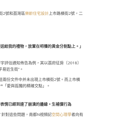
街2號和荔灣區
樂齡住宅設計
上市路橫街2號，二
方送給我的禮物，放置在吧檯的黃金分割點上。」
宇評估通知佈告為例，其以荔府征房〔2018〕
平易近生街”。
但這兩份文件中并未出現上市橫街2號。而上市橫
**「愛與孤獨的精確交點」。
的表情已經到達了崩潰的邊緣。生補償行為
？針對這些問題，南都N視頻記
空間心理學
者向有