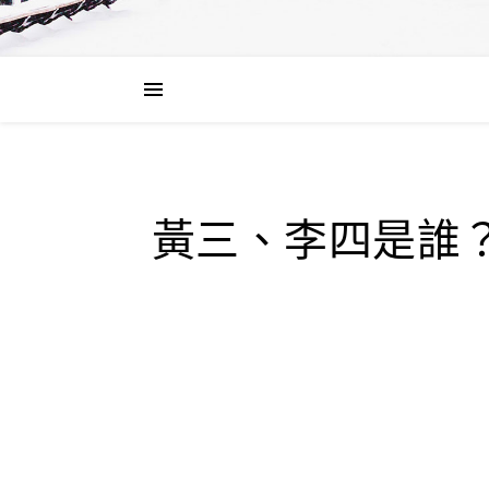
黃三、李四是誰？