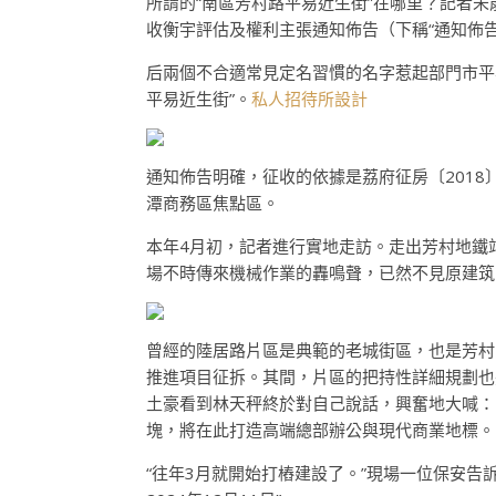
所謂的“南區芳村路平易近生街”在哪里？記者未
收衡宇評估及權利主張通知佈告（下稱“通知佈告
后兩個不合適常見定名習慣的名字惹起部門市平
平易近生街”。
私人招待所設計
通知佈告明確，征收的依據是荔府征房〔2018〕
潭商務區焦點區。
本年4月初，記者進行實地走訪。走出芳村地鐵
場不時傳來機械作業的轟鳴聲，已然不見原建筑
曾經的陸居路片區是典範的老城街區，也是芳村
推進項目征拆。其間，片區的把持性詳細規劃也
土豪看到林天秤終於對自己說話，興奮地大喊：「
塊，將在此打造高端總部辦公與現代商業地標。
“往年3月就開始打樁建設了。”現場一位保安告