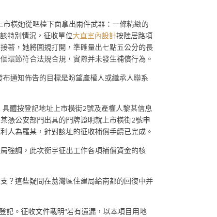
“上市橫她從吧檯下面拿出兩件武器：一條精緻的
該特別情況，征收單位
大直室內設計
按陸居路項
結接著，她將圓規打開，準確量出七點五公分的長
一個環節符合法規合規，實際并未發生補償行為。
發布通知佈告的目標是盼望產權人或繼承人聯系
準，具體按登記地址上市橫街2號及產權人黎某信息
黎某憑公安部門出具的門牌證明就上市橫街2號申
權利人為羅某，針對該址的征收補償手續已完成。
該局強調，此次衡宇征出工作各項補償資金的核
。
收支？這些疑問在荔灣區住建局給南都的回復中并
權登記。征收文件載明“若有遺漏，以本項目用地