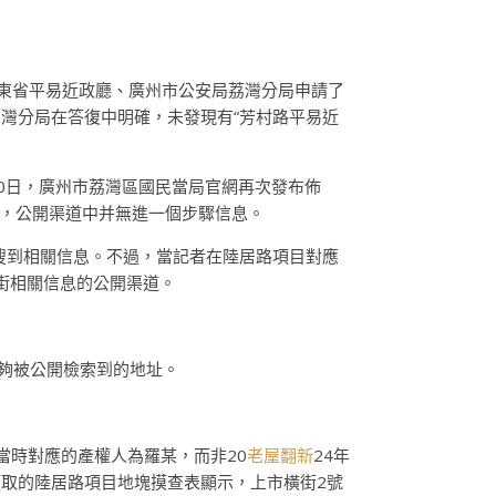
廣東省平易近政廳、廣州市公安局荔灣分局申請了
灣分局在答復中明確，未發現有“芳村路平易近
20日，廣州市荔灣區國民當局官網再次發布佈
，公開渠道中并無進一個步驟信息。
未搜到相關信息。不過，當記者在陸居路項目對應
街相關信息的公開渠道。
夠被公開檢索到的地址。
當時對應的產權人為羅某，而非20
老屋翻新
24年
取的陸居路項目地塊摸查表顯示，上市橫街2號