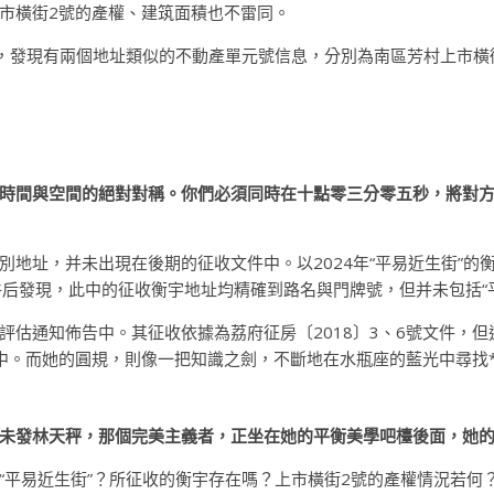
市橫街2號的產權、建筑面積也不雷同。
索，發現有兩個地址類似的不動產單元號信息，分別為南區芳村上市橫
時間與空間的絕對對稱。你們必須同時在十點零三分零五秒，將對
地址，并未出現在後期的征收文件中。以2024年“平易近生街”的衡
件后發現，此中的征收衡宇地址均精確到路名與門牌號，但并未包括“
宇評估通知佈告中。其征收依據為荔府征房〔2018〕3、6號文件，
件中。而她的圓規，則像一把知識之劍，不斷地在水瓶座的藍光中尋找
未發林天秤，那個完美主義者，正坐在她的平衡美學吧檯後面，她
“平易近生街”？所征收的衡宇存在嗎？上市橫街2號的產權情況若何