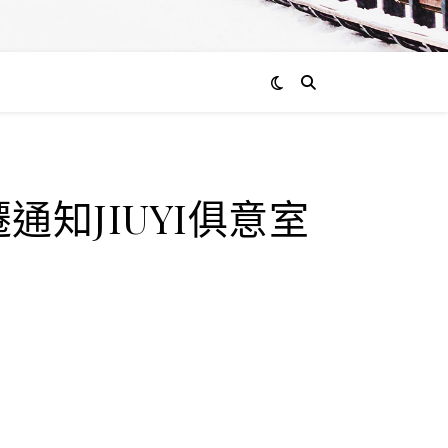
知JIUYI俱意室