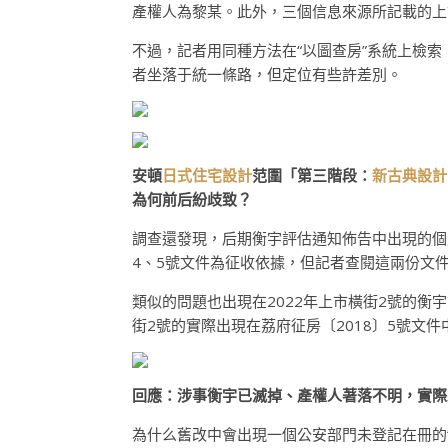
產權人為黎某。此外，三個信息來源所記載的上
不過，記者用同種方法在“以圖查房”系統上檢
者坐落于統一條路，但定位有些許差別。
安頓
日式住宅設計
范圍「第三階段：
新古典設計
為何前后紛歧致？
調查還發現，后期衡宇評估通知佈告中出現的個別
4、5號文件為征收依據，但記者查閱這兩份文
類似的問題也出現在2022年上市橫街2號的衡
街2號的實際出現在荔府征房〔2018〕5號文
回應：涉事衡宇已滅掉、產權人著落不明，實際
為什么舊改中會出現一個公安部門未登記在冊的