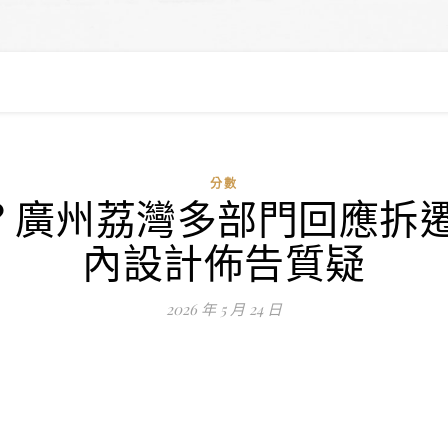
分數
廣州荔灣多部門回應拆遷通
內設計佈告質疑
2026 年 5 月 24 日