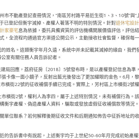
市不動產登記查冊情況，“南區芳村路平易近生街1、3、10號”與
屬于已登記但衡宇滅掉、產權人著落不明的特別情況。針對
退休宅設計
計家豪宅
息為依據，委托具備資質的評估機構開展價值評估，評估
式，全流程均通過官方渠道公開公示，主動接收社會監督，確保每
載的姓名。這類衡宇年月久遠，系統中并未記載其滅掉的緣由，我們
辦公室有關任務人員告訴記者。
住建局回應，荔府征房〔2018〕5號發布時，是以產權登記信息為
，那張卡像一面小鏡子，反射出藍光後發出了更加耀眼的金色。6月，
上市橫街22號的征收補償手續已完成。實際上，芳村區上市橫街2號
村上市橫街2號，權利人為李四，屬于上述特別情況，未有補償行為。
構衡宇產權、偽造產權人資料，騙取或發放虛假征收補償款等情況
關單位聯系？若何解釋後期征收文件和后期通知佈告中征拆地址的
近的告訴書中有說起，上述衡宇均于上世紀50-60年月完成初始產