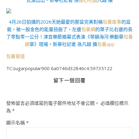
式演出出。新華社記者 孫
甜心花園
凡越 攝
4月26日拍攝的2026天她最愛的那盆完美對稱
包養故事
的盆
栽，被一股金色的能量扭曲了，左邊
包養網
的葉子比右邊的長
了零點零一公分！津音樂節揭幕式表演《琴韻海河·樂動華
包養
網
章》現場。新華社記者 孫凡越 攝
包養app
包養管道
TC:sugarpopular900 6a0746d32846c4.59735122
留下一個回覆
發佈留言必須填寫的電子郵件地址不會公開。
必填欄位標示
為
*
顯示名稱
*