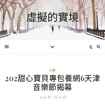
虛擬的實境
分數
202甜心寶貝專包養網6天津
ad
音樂節揭幕
0
評
2026 年 5 月 16 日
論