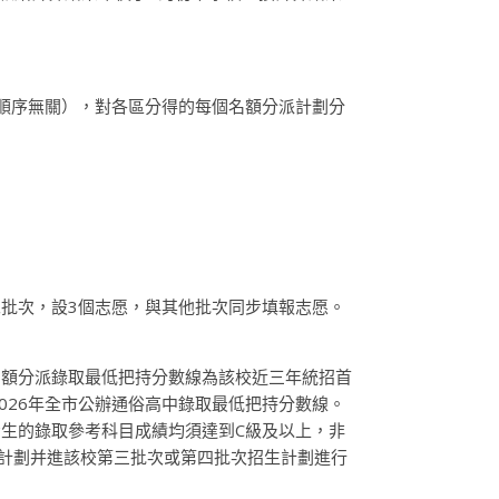
順序無關），對各區分得的每個名額分派計劃分
批次，設3個志愿，與其他批次同步填報志愿。
名額分派錄取最低把持分數線為該校近三年統招首
026年全市公辦通俗高中錄取最低把持分數線。
生的錄取參考科目成績均須達到C級及以上，非
計劃并進該校第三批次或第四批次招生計劃進行