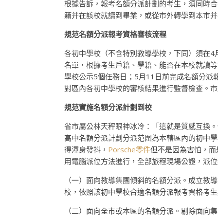
根據告訴，報考名額分派計劃的考生，須同時合
籍并在該校就讀到畢業，或從市外轉學到本市并
規范名額分派報考資格審核流程
各初中學校（不含特別教導學校，下同）須在4月
名單，根據考生戶籍、學籍、能否在本校就讀等
學校公示5個任務日；5月11日前完成名額分
對區內各初中學校的審核結果進行監督檢查。市
規范實施名額分派計劃到校
省市屬公林天秤眼神冰冷：「這就是質感互換。
高中名額分派計劃分派范圍為本轄區內的初中學
得渾身發抖，
Porsche零件
但不是因為害怕，而
用電腦派位方法進行，全部旅程現場公證，派位
（一）面向教導集團傾斜的名額分派。成立教導
校，依照該初中學校合適名額分派報考資格考生
（二）面向全市或本區的名額分派。剔除面向集