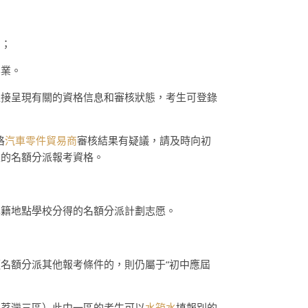
。；
畢業。
直接呈現有關的資格信息和審核狀態，考生可登錄
格
汽車零件貿易商
審核結果有疑議，請及時向初
生的名額分派報考資格。
學籍地點學校分得的名額分派計劃志愿。
名額分派其他報考條件的，則仍屬于“初中應屆
、荔灣三區）此中一區的考生可以
水箱水
填報別的