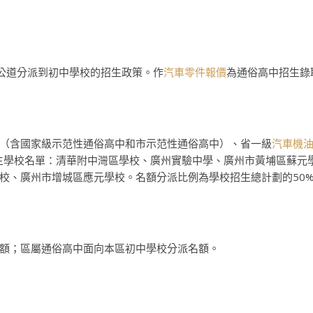
劃公道分派到初中學校的招生政策。作
汽車零件報價
為通俗高中招生錄
（含國家級示范性通俗高中和市示范性通俗高中）、省一級
汽車機
招生學校名單：清華附中灣區學校、廣州實驗中學、廣州市黃埔區蘇元
校、廣州市增城區應元學校。名額分派比例為學校招生總計劃的50
額；區屬通俗高中面向本區初中學校分派名額。