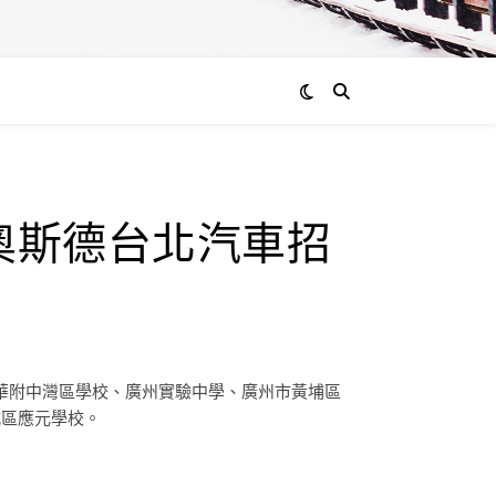
R奧斯德台北汽車招
清華附中灣區學校、廣州實驗中學、廣州市黃埔區
城區應元學校。