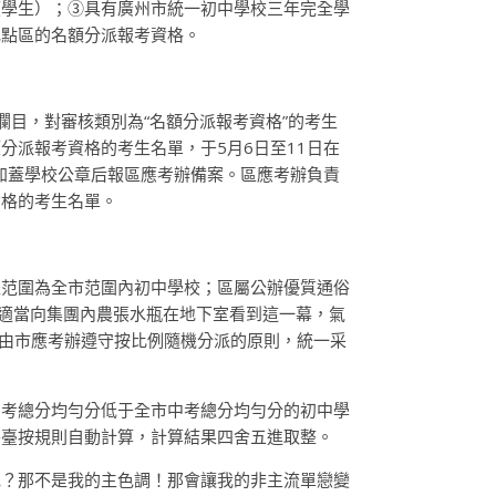
顧學生）；③具有廣州市統一初中學校三年完全學
地點區的名額分派報考資格。
欄目，對審核類別為“名額分派報考資格”的考生
派報考資格的考生名單，于5月6日至11日在
加蓋學校公章后報區應考辦備案。區應考辦負責
資格的考生名單。
派范圍為全市范圍內初中學校；區屬公辦優質通俗
適當向集團內農張水瓶在地下室看到這一幕，氣
由市應考辦遵守按比例隨機分派的原則，統一采
中考總分均勻分低于全市中考總分均勻分的初中學
平臺按規則自動計算，計算結果四舍五進取整。
色？那不是我的主色調！那會讓我的非主流單戀變