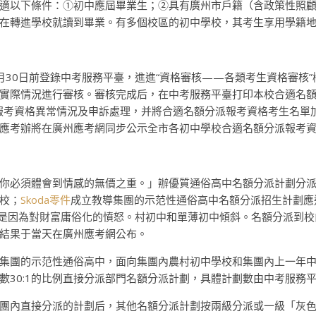
適以下條件：①初中應屆畢業生；②具有廣州市戶籍（含政策性照
在轉進學校就讀到畢業。有多個校區的初中學校，其考生享用學籍
30日前登錄中考服務平臺，進進“資格審核——各類考生資格審核”
實際情況進行審核。審核完成后，在中考服務平臺打印本校合適名額分
派報考資格異常情況及申訴處理，并將合適名額分派報考資格考生名單
應考辦將在廣州應考網同步公示全市各初中學校合適名額分派報考
你必須體會到情感的無價之重。」辦優質通俗高中名額分派計劃分
校；
Skoda零件
成立教導集團的示范性通俗高中名額分派招生計劃應
是因為對財富庸俗化的憤怒。村初中和單薄初中傾斜。名額分派到校
結果于當天在廣州應考網公布。
集團的示范性通俗高中，面向集團內農村初中學校和集團內上一年
數30:1的比例直接分派部門名額分派計劃，具體計劃數由中考服務
團內直接分派的計劃后，其他名額分派計劃按兩級分派或一級「灰