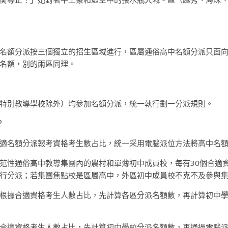
名額分派按三個獨立的招生區域進行，區屬通俗高中名額分派只面
名額，別的兩區同理。
特別教導學校除外）均參加名額分派，統一執行劃一分派規則。
？
適名額分派報考資格考生數占比，統一采用電腦派位方法將高中名
范性通俗高中教導集團內的農村和單薄初中成員校，每有30個合適
行分派；若集團焦點校是區屬高中，外區初中成員校不克不及參與
根據合適資格考生人數占比，先計算各區分派名額數，再計算初中
合適資格考生人數占比，先計算初中學校分派名額數，再通過電腦