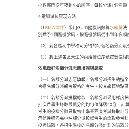
小數部門從年夜到小的順序，每校分派1個名額
4.電腦派位實現方法
（1
BMW零件
）采用GUID隨機函數算
水箱精
法
別賦予1個隨機號碼，按隨機號碼從小到年夜順
（2）對各區初中學校可分得的每個名額分別賦
（3）將上述各區天生的兩組排位序號按數值相
依規做好名額分派志愿填報與錄取
（一）名額分派志愿填報。名額分派招生納進全
合適名額分派報考資格的考生，按其學籍地點區
（二）名額分派投檔錄取。名額分派采用梯度把
批次戶籍生錄取最低分的均勻值降落40分，計
考生的投檔分數只取初中學業程度考試錄取計分
示范性通俗高中名額分派投檔考生的錄取參考科
投檔錄取。各招生學校的名額分派計劃的錄取分