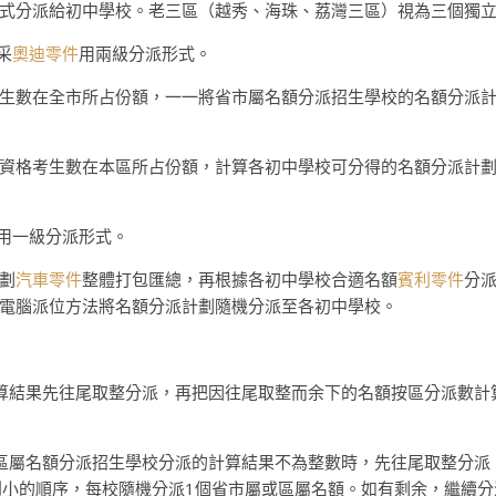
式分派給初中學校。老三區（越秀、海珠、荔灣三區）視為三個獨
采
奧迪零件
用兩級分派形式。
生數在全市所占份額，一一將省市屬名額分派招生學校的名額分派
資格考生數在本區所占份額，計算各初中學校可分得的名額分派計
采用一級分派形式。
劃
汽車零件
整體打包匯總，再根據各初中學校合適名額
賓利零件
分
電腦派位方法將名額分派計劃隨機分派至各初中學校。
算結果先往尾取整分派，再把因往尾取整而余下的名額按區分派數計
區屬名額分派招生學校分派的計算結果不為整數時，先往尾取整分派
到小的順序，每校隨機分派1個省市屬或區屬名額。如有剩余，繼續分