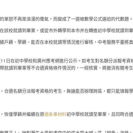
的單戀不再是浪漫的傻氣，而變成了一道被數學公式逼迫的代數題
在該校就讀到畢業，或從市外轉學到本市并在轉進初中學校就讀到
據戶籍、學籍、能否在本校就讀等情況進行審核，中考服務平臺將
至11日在初中學校和廣州應考網進行公示。如考生對名額分派報考資
際就讀到畢業等不合適資格條件情況的，一經核實，將撤消有關考
，合適名額分派報考資格的考生，無論能否辦理跨區，都只能填報
，恢復學籍并繼續在原
德系車材料
初中學校就讀至畢業，且同時合適
衡導正！」她對著牛土豪和虛空中的張水瓶大喊。區（越秀、海珠