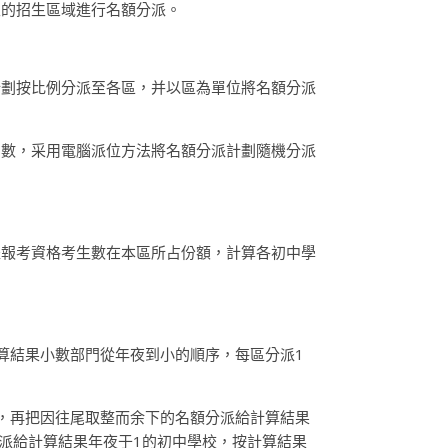
立的招生區域進行名額分派。
計劃按比例分派至各區，并以區為單位將名額分派
劃數，采用電腦派位方法將名額分派計劃隨機分派
派報考資格考生數在本區所占份額，計算各初中學
算結果小數部門從年夜到小的順序，每區分派1
，再把因往尾取整而余下的名額分派給計算結果
派給計算結果年夜于1的初中學校，按計算結果