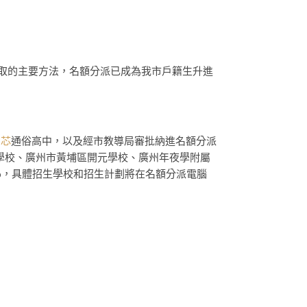
取的主要方法，名額分派已成為我市戶籍生升進
油芯
通俗高中，以及經市教導局審批納進名額分派
學校、廣州市黃埔區開元學校、廣州年夜學附屬
%，具體招生學校和招生計劃將在名額分派電腦