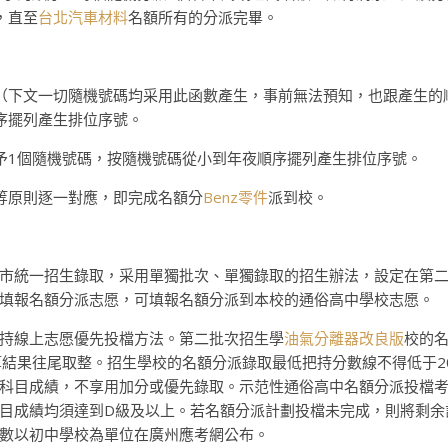
，直至
台北汽車材料
名額所有的分派完畢。
（下文一切隨機號碼均采用此函數產生，事前無法預知，也跟產生的
序擺列產生排位序號。
予1個隨機號碼，按隨機號碼從小到年夜順序擺列產生排位序號。
等原則逐一對應，即完成名額分
Benz零件
派到校。
市統一招生錄取，采用單獨批次、單獨錄取的招生辦法，設定在第二
填報名額分派志愿，可填報名額分派到本校的通俗高中學校志愿。
持線上志愿優先投檔方法。第二批次招生學
油氣分離器改良版
校的
算結果往尾取整。招生學校的名額分派錄取最低把持分數線不得低于2
科目成績，不享用加分或優先錄取。示范性通俗高中名額分派投檔考
目成績均須達到D級及以上。若名額分派計劃投檔未完成，則將剩余
數以初中學校為單位在廣州應考網公布。