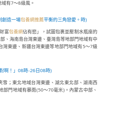
地域有7～8級風。
制創造一場
包養網推薦
平衡的三角戀愛。時)
財富
包養網
佔有慾」，試圖包裹並壓制水瓶座的
南部、海南島台灣東邊、臺灣島等地部門地域有中
中台灣東邊、新疆台灣東邊等地部門地域有5～7級
！」08時-26日08時)
雨夾雪；東北地域台灣東邊、湖北東北部、湖南西
部門地域有暴雨(50～70毫米)。內蒙古中部、