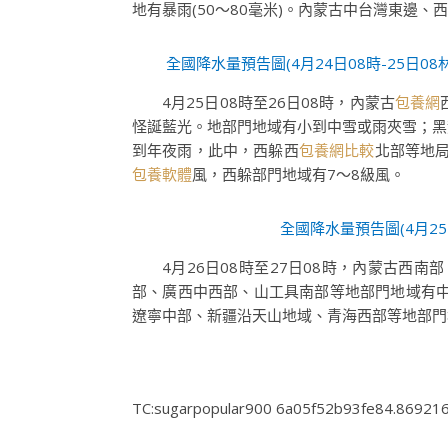
地有暴雨(50～80毫米)。內蒙古中台灣東邊
全國降水量預告圖(4月24日08時-25
4月25日08時至26日08時，內蒙古
包養網
怪誕藍光。地部門地域有小到中雪或雨夾雪；黑
到年夜雨，此中，西躲西
包養網比較
北部等地
包養軟體
風，西躲部門地域有7～8級風。
全國降水量預告圖(4月2
4月26日08時至27日08時，內蒙古
部、廣西中西部、山工具南部等地部門地域有
遼寧中部、新疆沿天山地域、青海西部等地部門
TC:sugarpopular900 6a05f52b93fe84.86921