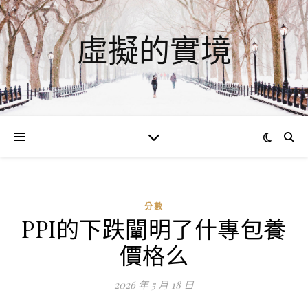
虛擬的實境
分數
PPI的下跌闡明了什專包養
ad
價格么
0
評
2026 年 5 月 18 日
論