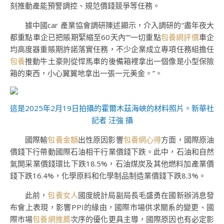
刻推動產能預警調控、規范價錢競爭等任務。
據中國car 產業協會調研陳述顯示，介入調研的“盡年夜大
都重點車企已把賬期緊縮至60天內”“一切重點
包養網評價
車企
均高度器重賬期許諾落實任務，不少企業成立專項任務組擔任
包養
推動牛土豪則從悍馬車的後備箱裡拿出一個像是小型保險
箱的東西，小心翼翼地拿出一張一元美金。”。
這是2025年2月19日拍攝的霍爾木茲海峽的材料照片。新華社
記者 汪強 攝
國際輸
包養金額
出性原因影響
包養網心得
方面，國際原油
價錢下行帶動國際石油相干行業價錢下跌。此中，石油和自然
氣開采業價錢環比下跌18.5%，石油煤炭及其他燃料加產業價
錢下跌16.4%，化學原料和化學制品制造業價錢下跌8.3%。
此前，
包養女人
國度統計局副局長毛盛勇在國新辦消息發
布會上表現，影響PPI的緣由，國際市場供求關系的變更、國
際市場
包養網推薦
次序的優化更具主導，國際原因也有必定影