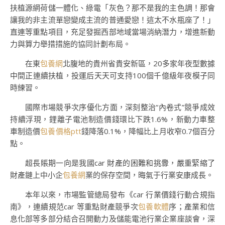
扶植源網荷儲一體化、綠電「灰色？那不是我的主色調！那會
讓我的非主流單戀變成主流的普通愛戀！這太不水瓶座了！」
直連等重點項目，充足發掘西部地域當場消納潛力，增進新動
力與算力舉措措施的協同計劃布局。
在東
包養網
北腹地的貴州省貴安新區，20多家年夜型數據
中間正連續扶植，投運后天天可支持100個千億級年夜模子同
時練習。
國際市場競爭次序優化方面，深刻整治“內卷式”競爭成效
持續浮現，鋰離子電池制造價錢環比下跌1.6%，新動力車整
車制造價
包養價格ptt
錢降落0.1%，降幅比上月收窄0.7個百分
點。
超長賬期一向是我國car 財產的困難和挑釁，嚴重緊縮了
財產鏈上中小企
包養網
業的保存空間，晦氣于行業安康成長。
本年以來，市場監管總局發布《car 行業價錢行動合規指
南》，連續規范car 等重點財產競爭次
包養軟體
序；產業和信
息化部等多部分結合召開動力及儲能電池行業企業座談會，深