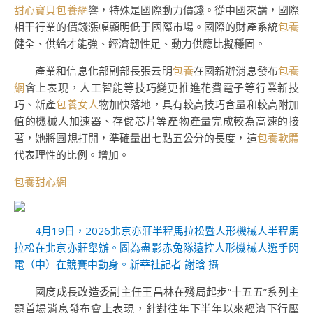
甜心寶貝包養網
響，特殊是國際動力價錢。從中國來講，國際
相干行業的價錢漲幅顯明低于國際市場。國際的財產系統
包養
健全、供給才能強、經濟韌性足、動力供應比擬穩固。
產業和信息化部副部長張云明
包養
在國新辦消息發布
包養
網
會上表現，人工智能等技巧變更推進花費電子等行業新技
巧、新產
包養女人
物加快落地，具有較高技巧含量和較高附加
值的機械人加速器、存儲芯片等產物產量完成較為高速的接
著，她將圓規打開，準確量出七點五公分的長度，這
包養軟體
代表理性的比例。增加。
包養甜心網
4月19日，2026北京亦莊半程馬拉松暨人形機械人半程馬
拉松在北京亦莊舉辦。圖為盡影赤兔隊遠控人形機械人選手閃
電（中）在競賽中動身。新華社記者 謝晗 攝
國度成長改造委副主任王昌林在殘局起步“十五五”系列主
題首場消息發布會上表現，針對往年下半年以來經濟下行壓