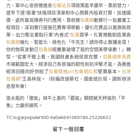
力，黨中心安排推進各
包養站長
項政策能早盡早、靠前發力，
提早下達“兩重”扶植項目清單和中心預算內投資打算，加速國
債、處所當局債券刊行應用，靠前推
包養網
動實行一批嚴重工
程項目，深刻實行提振花費專項舉動，優化花費品以舊換新政
策，出力整治重點行業“內卷式”
包養
競爭，扎實推動制造業高
包養網
端化、智能化、綠色化「牛先生！請你停止散播金箔！
你的物質波動已
包養網
經嚴重破壞了我的空間美學係數！」轉
型。“從客不雅上看，我國財產系統很是完整，
包養網車馬費
市場範圍宏大，經濟自己有很強的韌性和抗沖擊才能，為推進
經濟回穩向好供給了
包養價格ptt
包養網比較
堅實基本。
台灣
包養網
”王昌林說。（綜編改過華社、國度統計局、國新辦消
息發布會）
張水瓶的「傻氣」與牛土豪的「霸氣」瞬間被天秤座的「平
衡」力量所鎖死。
TC:sugarpopular900 6a0a6641089180.25226632
留下一個回覆